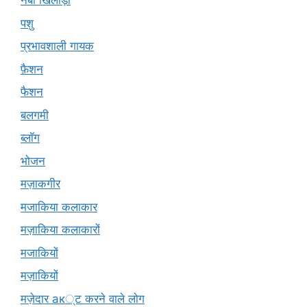
नेबा खिलाड़ी
पशु
प्रभावशाली गायक
फ़ैशन
फैशन
बलगमी
ब्लॉग
भोजन
मज़ाकगीर
मजाकिया कलाकार
मज़ाकिया कलाकारों
मजाकियों
मज़ाकियों
मज़ेदार ак्ट करने वाले लोग