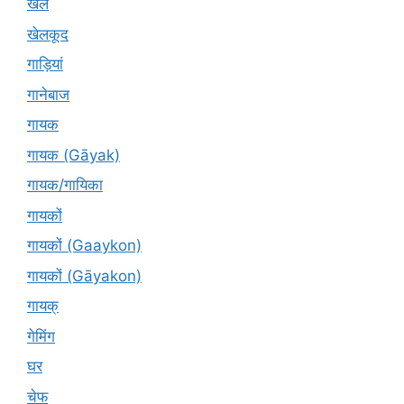
खेल
खेलकूद
गाड़ियां
गानेबाज
गायक
गायक (Gāyak)
गायक/गायिका
गायकों
गायकों (Gaaykon)
गायकों (Gāyakon)
गायक्
गेमिंग
घर
चेफ