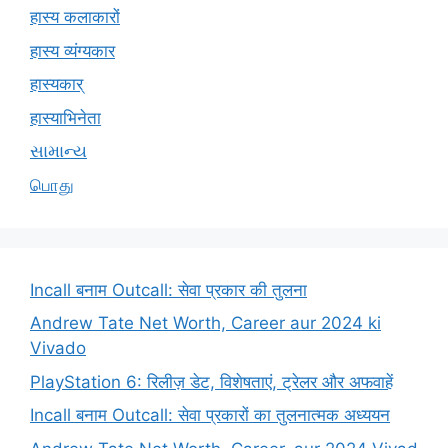
हास्य कलाकारों
हास्य व्यंग्यकार
हास्यकार्
हास्याभिनेता
સામાન્ય
பொது
Incall बनाम Outcall: सेवा प्रकार की तुलना
Andrew Tate Net Worth, Career aur 2024 ki
Vivado
PlayStation 6: रिलीज़ डेट, विशेषताएं, ट्रेलर और अफवाहें
Incall बनाम Outcall: सेवा प्रकारों का तुलनात्मक अध्ययन