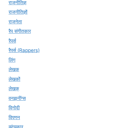
राजनीतिज्ञ
राजनीतिज्ञों
राजनेता
रैप संगीतकार
रैपर्स
रैपर्स (Rappers)
लिंग
लेखक
लेखकों
लेखक्
वनझनींग्स
विनोदी
विपणन
व्यंग्यकार