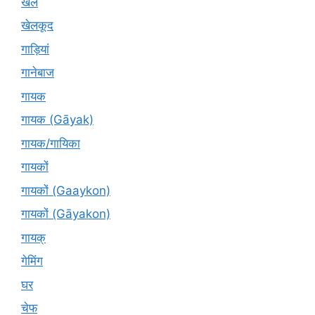
खेल
खेलकूद
गाड़ियां
गानेबाज
गायक
गायक (Gāyak)
गायक/गायिका
गायकों
गायकों (Gaaykon)
गायकों (Gāyakon)
गायक्
गेमिंग
घर
चेफ