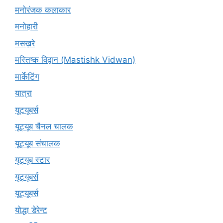
मनोरंजक कलाकार
मनोहारी
मसख़रे
मस्तिष्क विद्वान (Mastishk Vidwan)
मार्केटिंग
यात्रा
यूटयूबर्स
यूट्यूब चैनल चालक
यूट्यूब संचालक
यूट्यूब स्टार
यूट्यूबर्स
यूट्‍यूबर्स
योद्धा डेरेन्ट