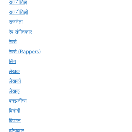
राजनीतिज्ञ
राजनीतिज्ञों
राजनेता
रैप संगीतकार
रैपर्स
रैपर्स (Rappers)
लिंग
लेखक
लेखकों
लेखक्
वनझनींग्स
विनोदी
विपणन
व्यंग्यकार