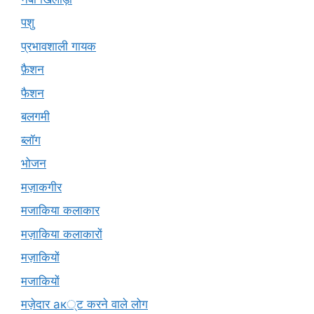
पशु
प्रभावशाली गायक
फ़ैशन
फैशन
बलगमी
ब्लॉग
भोजन
मज़ाकगीर
मजाकिया कलाकार
मज़ाकिया कलाकारों
मज़ाकियों
मजाकियों
मज़ेदार ак्ट करने वाले लोग