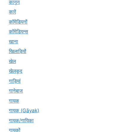
कानून
कारें
कॉमेडियनों
कॉमेडियन्स
खाना
खिलाड़ियों
खेल
खेलकूद
गाड़ियां
गानेबाज
गायक
गायक (Gāyak)
गायक/गायिका
गायकों