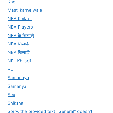
Khel
Masti karne wale
NBA Khiladi
NBA Players
NBA के खिलाड़ी
NBA खिलाड़ी
NBA खिलाड़ी
NFL Khiladi
PC
Samanaya
Samanya
Sex
Shiksha
Sorry, the provided text "General" doesn't