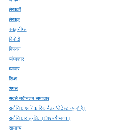
लेखकों
लेखक्
वनझनींग्स
विनोदी
विपणन
व्यंग्यकार
व्यापार
शिक्षा
शेफ्स
सबसे नवीनतम समाचार
सर्वाधिक आधिकारिक बैंडर 'लेटेस्ट न्यूज़' है।
सर्वाधिकार सुरक्षित।ाश्चर्यंच्मच्चं।
सामान्य