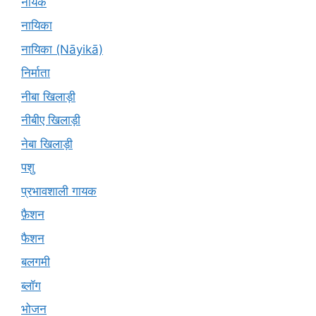
नायक
नायिका
नायिका (Nāyikā)
निर्माता
नीबा खिलाड़ी
नीबीए खिलाड़ी
नेबा खिलाड़ी
पशु
प्रभावशाली गायक
फ़ैशन
फैशन
बलगमी
ब्लॉग
भोजन