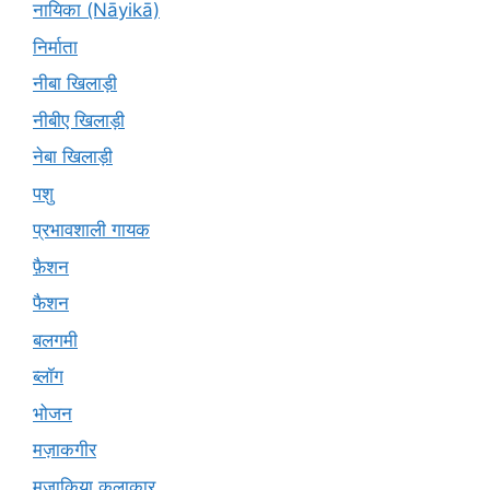
नायिका (Nāyikā)
निर्माता
नीबा खिलाड़ी
नीबीए खिलाड़ी
नेबा खिलाड़ी
पशु
प्रभावशाली गायक
फ़ैशन
फैशन
बलगमी
ब्लॉग
भोजन
मज़ाकगीर
मजाकिया कलाकार