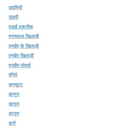
उद्यमियों
उद्यमी
एआई तकनीक
एनएफएल खिलाड़ी
एनबीए के खिलाड़ी
एनबीए खिलाड़ी
एनबीए प्लेयर्स
एनिमे
कम्प्यूटर
कानुन
क़ानून
कानून
कारें