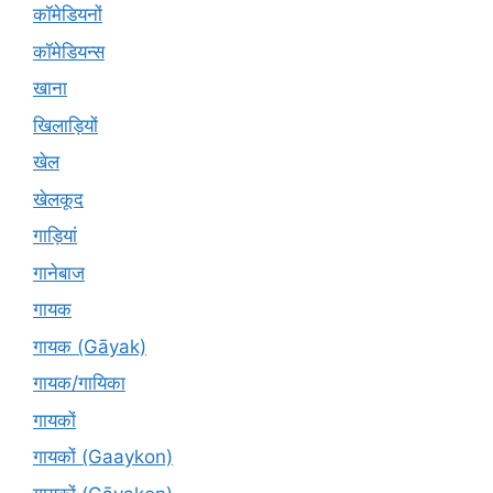
कॉमेडियनों
कॉमेडियन्स
खाना
खिलाड़ियों
खेल
खेलकूद
गाड़ियां
गानेबाज
गायक
गायक (Gāyak)
गायक/गायिका
गायकों
गायकों (Gaaykon)