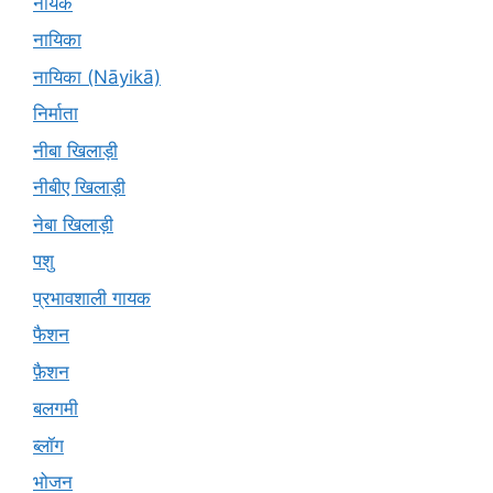
नायक
नायिका
नायिका (Nāyikā)
निर्माता
नीबा खिलाड़ी
नीबीए खिलाड़ी
नेबा खिलाड़ी
पशु
प्रभावशाली गायक
फैशन
फ़ैशन
बलगमी
ब्लॉग
भोजन