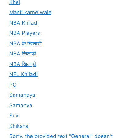
Khel
Masti karne wale
NBA Khiladi
NBA Players
NBA के खिलाड़ी
NBA खिलाड़ी
NBA खिलाड़ी
NFL Khiladi
PC
Samanaya
Samanya
Sex
Shiksha
Sorry, the provided text "General" doesn't