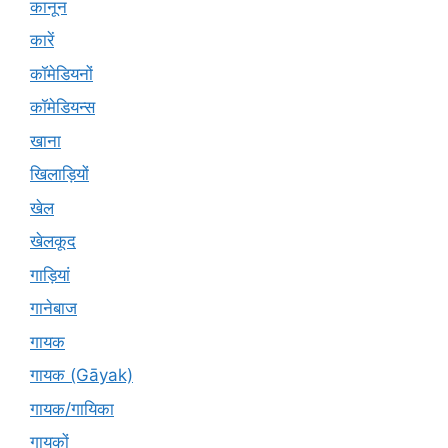
कानून
कारें
कॉमेडियनों
कॉमेडियन्स
खाना
खिलाड़ियों
खेल
खेलकूद
गाड़ियां
गानेबाज
गायक
गायक (Gāyak)
गायक/गायिका
गायकों