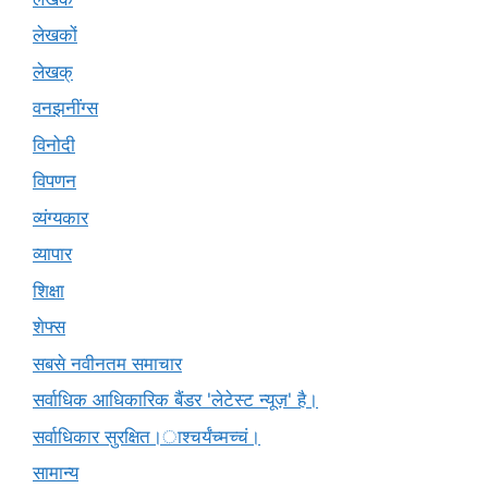
लेखकों
लेखक्
वनझनींग्स
विनोदी
विपणन
व्यंग्यकार
व्यापार
शिक्षा
शेफ्स
सबसे नवीनतम समाचार
सर्वाधिक आधिकारिक बैंडर 'लेटेस्ट न्यूज़' है।
सर्वाधिकार सुरक्षित।ाश्चर्यंच्मच्चं।
सामान्य