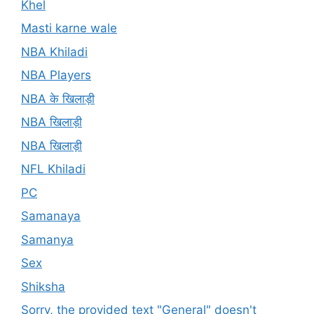
Khel
Masti karne wale
NBA Khiladi
NBA Players
NBA के खिलाड़ी
NBA खिलाड़ी
NBA खिलाड़ी
NFL Khiladi
PC
Samanaya
Samanya
Sex
Shiksha
Sorry, the provided text "General" doesn't