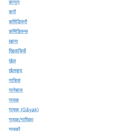
कानून
कारें
कॉमेडियनों
कॉमेडियन्स
खाना
खिलाड़ियों
खेल
खेलकूद
गाड़ियां
गानेबाज
गायक
गायक (Gāyak)
गायक/गायिका
गायकों