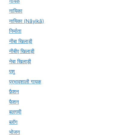
नायक
नायिका
नायिका (Nāyikā)
निर्माता
नीबा खिलाड़ी
नीबीए खिलाड़ी
नेबा खिलाड़ी
पशु
प्रभावशाली गायक
फ़ैशन
फैशन
बलगमी
ब्लॉग
भोजन