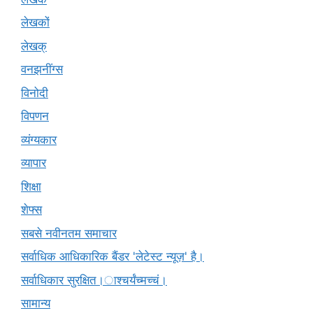
लेखकों
लेखक्
वनझनींग्स
विनोदी
विपणन
व्यंग्यकार
व्यापार
शिक्षा
शेफ्स
सबसे नवीनतम समाचार
सर्वाधिक आधिकारिक बैंडर 'लेटेस्ट न्यूज़' है।
सर्वाधिकार सुरक्षित।ाश्चर्यंच्मच्चं।
सामान्य