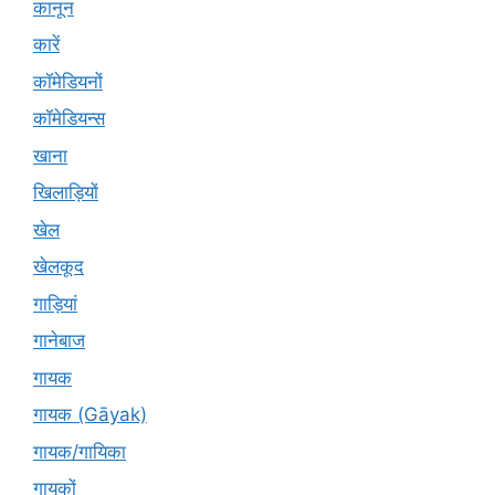
कानून
कारें
कॉमेडियनों
कॉमेडियन्स
खाना
खिलाड़ियों
खेल
खेलकूद
गाड़ियां
गानेबाज
गायक
गायक (Gāyak)
गायक/गायिका
गायकों