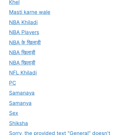
Khel
Masti karne wale
NBA Khiladi
NBA Players
NBA के खिलाड़ी
NBA खिलाड़ी
NBA खिलाड़ी
NFL Khiladi
PC
Samanaya
Samanya
Sex
Shiksha
Sorry, the provided text "General" doesn't