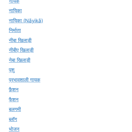
नायक
नायिका
नायिका (Nāyikā)
निर्माता
नीबा खिलाड़ी
नीबीए खिलाड़ी
नेबा खिलाड़ी
पशु
प्रभावशाली गायक
फ़ैशन
फैशन
बलगमी
ब्लॉग
भोजन