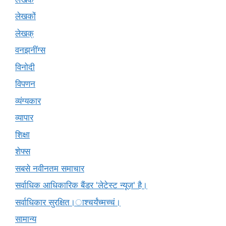
लेखकों
लेखक्
वनझनींग्स
विनोदी
विपणन
व्यंग्यकार
व्यापार
शिक्षा
शेफ्स
सबसे नवीनतम समाचार
सर्वाधिक आधिकारिक बैंडर 'लेटेस्ट न्यूज़' है।
सर्वाधिकार सुरक्षित।ाश्चर्यंच्मच्चं।
सामान्य