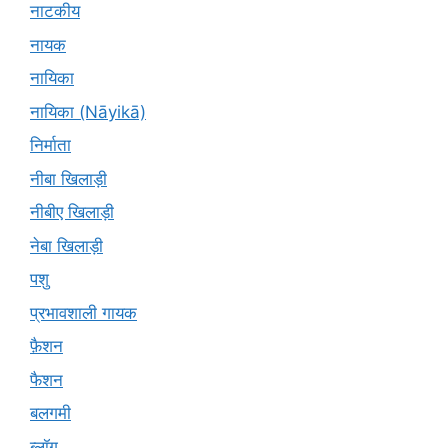
नाटकीय
नायक
नायिका
नायिका (Nāyikā)
निर्माता
नीबा खिलाड़ी
नीबीए खिलाड़ी
नेबा खिलाड़ी
पशु
प्रभावशाली गायक
फ़ैशन
फैशन
बलगमी
ब्लॉग