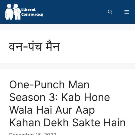
Skip
to
Me
content
वन-पंच मैन
One-Punch Man
Season 3: Kab Hone
Wala Hai Aur Aap
Kahan Dekh Sakte Hain
December 15, 2023