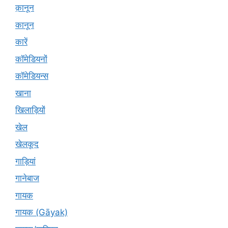
क़ानून
कानून
कारें
कॉमेडियनों
कॉमेडियन्स
खाना
खिलाड़ियों
खेल
खेलकूद
गाड़ियां
गानेबाज
गायक
गायक (Gāyak)