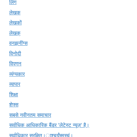
लिंग
लेखक
लेखकों
लेखक्
वनझनींग्स
विनोदी
विपणन
व्यंग्यकार
व्यापार
शिक्षा
शेफ्स
सबसे नवीनतम समाचार
सर्वाधिक आधिकारिक बैंडर 'लेटेस्ट न्यूज़' है।
सर्वाधिकार सुरक्षित।ाश्चर्यंच्मच्चं।