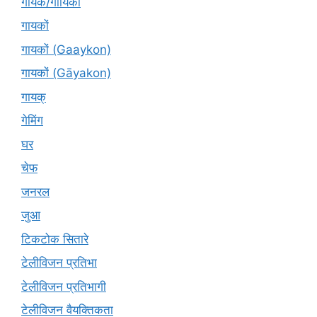
गायक/गायिका
गायकों
गायकों (Gaaykon)
गायकों (Gāyakon)
गायक्
गेमिंग
घर
चेफ
जनरल
जुआ
टिकटोक सितारे
टेलीविजन प्रतिभा
टेलीविजन प्रतिभागी
टेलीविजन वैयक्तिकता