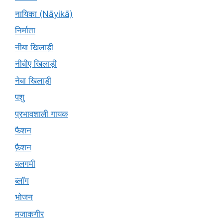
नायिका (Nāyikā)
निर्माता
नीबा खिलाड़ी
नीबीए खिलाड़ी
नेबा खिलाड़ी
पशु
प्रभावशाली गायक
फैशन
फ़ैशन
बलगमी
ब्लॉग
भोजन
मज़ाकगीर