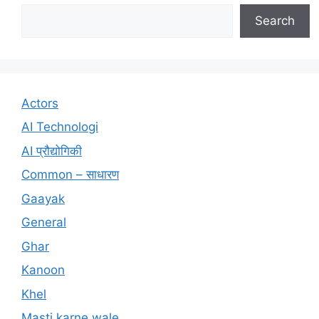
Search
Actors
AI Technologi
AI प्रौद्योगिकी
Common – साधारण
Gaayak
General
Ghar
Kanoon
Khel
Masti karne wale