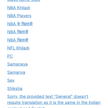
NBA Khiladi
NBA Players
NBA के खिलाड़ी
NBA खिलाड़ी
NBA खिलाड़ी
NFL Khiladi
PC
Samanaya
Samanya
Sex
Shiksha
Sorry, the provided text "General" doesn't
require translation as it is the same in the Indian