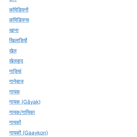
कॉमेडियनों
कॉमेडियन्स
खाना
खिलाड़ियों
खेल
खेलकूद
गाड़ियां
गानेबाज
गायक
गायक (Gāyak)
गायक/गायिका
गायकों
गायकों (Gaaykon)