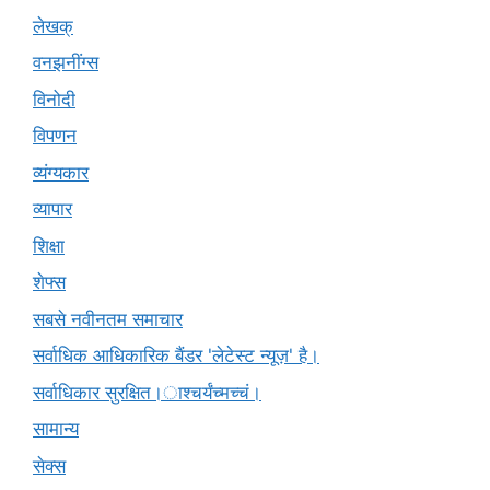
लेखक्
वनझनींग्स
विनोदी
विपणन
व्यंग्यकार
व्यापार
शिक्षा
शेफ्स
सबसे नवीनतम समाचार
सर्वाधिक आधिकारिक बैंडर 'लेटेस्ट न्यूज़' है।
सर्वाधिकार सुरक्षित।ाश्चर्यंच्मच्चं।
सामान्य
सेक्स