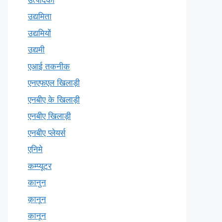
उद्यमिता
उद्यमियों
उद्यमी
एआई तकनीक
एनएफएल खिलाड़ी
एनबीए के खिलाड़ी
एनबीए खिलाड़ी
एनबीए प्लेयर्स
एनिमे
कम्प्यूटर
कानुन
क़ानून
कानून