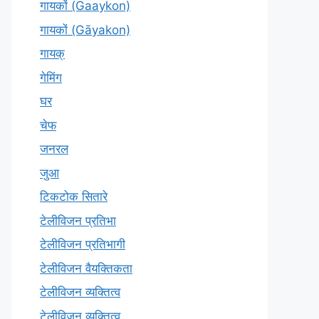
गायकों (Gaaykon)
गायकों (Gāyakon)
गायक्
गेमिंग
घर
चेफ
जनरल
जुआ
टिकटोक सितारे
टेलीविजन प्रतिभा
टेलीविजन प्रतिभागी
टेलीविजन वैयक्तिकता
टेलीविजन व्यक्तित्व
टेलीविज़न व्यक्तित्व