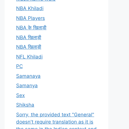
NBA Khiladi
NBA Players
NBA के खिलाड़ी
NBA खिलाड़ी
NBA खिलाड़ी
NFL Khiladi
PC
Samanaya
Samanya
Sex
Shiksha
Sorry, the provided text "General"
doesn't require translation as it is
the same in the Indian context and