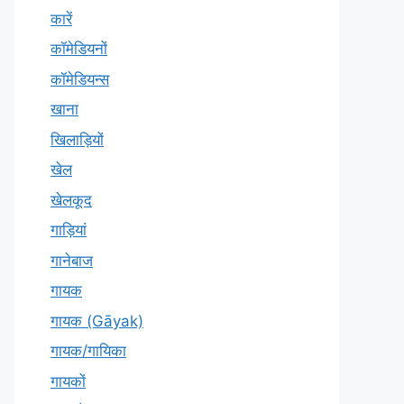
कारें
कॉमेडियनों
कॉमेडियन्स
खाना
खिलाड़ियों
खेल
खेलकूद
गाड़ियां
गानेबाज
गायक
गायक (Gāyak)
गायक/गायिका
गायकों