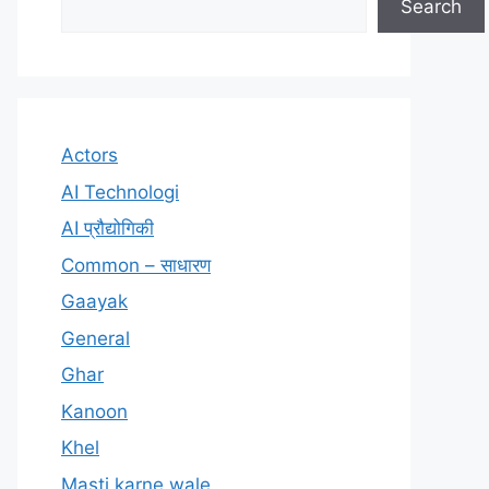
Search
Actors
AI Technologi
AI प्रौद्योगिकी
Common – साधारण
Gaayak
General
Ghar
Kanoon
Khel
Masti karne wale