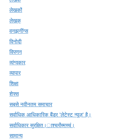
लेखकों
लेखक्
वनझनींग्स
विनोदी
विपणन
व्यंग्यकार
व्यापार
शिक्षा
शेफ्स
सबसे नवीनतम समाचार
सर्वाधिक आधिकारिक बैंडर 'लेटेस्ट न्यूज़' है।
सर्वाधिकार सुरक्षित।ाश्चर्यंच्मच्चं।
सामान्य