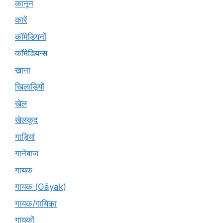
कानून
कारें
कॉमेडियनों
कॉमेडियन्स
खाना
खिलाड़ियों
खेल
खेलकूद
गाड़ियां
गानेबाज
गायक
गायक (Gāyak)
गायक/गायिका
गायकों