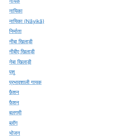
नायक
नायिका
नायिका (Nāyikā)
निर्माता
नीबा खिलाड़ी
नीबीए खिलाड़ी
नेबा खिलाड़ी
पशु
प्रभावशाली गायक
फ़ैशन
फैशन
बलगमी
ब्लॉग
भोजन