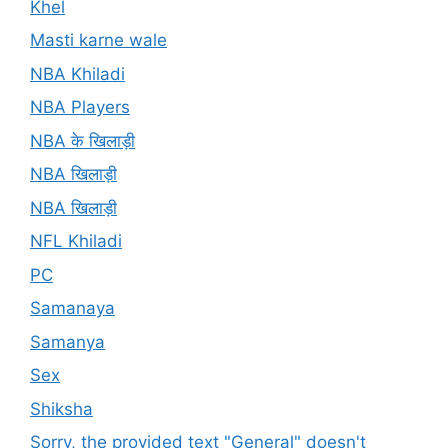
Khel
Masti karne wale
NBA Khiladi
NBA Players
NBA के खिलाड़ी
NBA खिलाड़ी
NBA खिलाड़ी
NFL Khiladi
PC
Samanaya
Samanya
Sex
Shiksha
Sorry, the provided text "General" doesn't