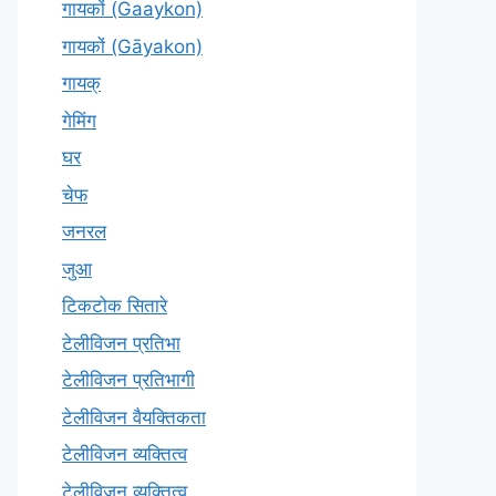
गायकों (Gaaykon)
गायकों (Gāyakon)
गायक्
गेमिंग
घर
चेफ
जनरल
जुआ
टिकटोक सितारे
टेलीविजन प्रतिभा
टेलीविजन प्रतिभागी
टेलीविजन वैयक्तिकता
टेलीविजन व्यक्तित्व
टेलीविज़न व्यक्तित्व