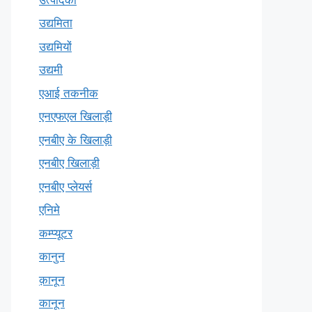
उद्यमिता
उद्यमियों
उद्यमी
एआई तकनीक
एनएफएल खिलाड़ी
एनबीए के खिलाड़ी
एनबीए खिलाड़ी
एनबीए प्लेयर्स
एनिमे
कम्प्यूटर
कानुन
क़ानून
कानून