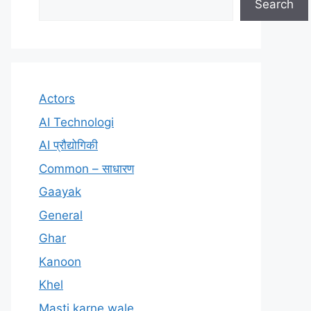
Search
Actors
AI Technologi
AI प्रौद्योगिकी
Common – साधारण
Gaayak
General
Ghar
Kanoon
Khel
Masti karne wale