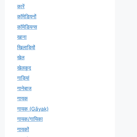
कारें
कॉमेडियनों
कॉमेडियन्स
खाना
खिलाड़ियों
खेल
खेलकूद
गाड़ियां
गानेबाज
गायक
गायक (Gāyak)
गायक/गायिका
गायकों