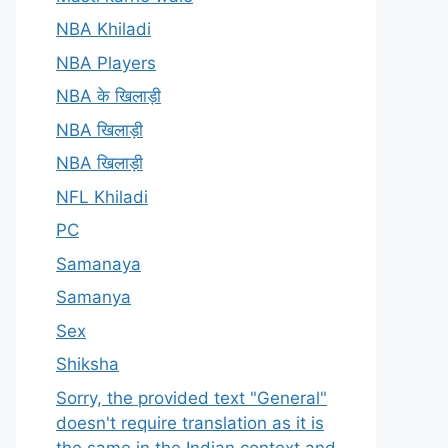
NBA Khiladi
NBA Players
NBA के खिलाड़ी
NBA खिलाड़ी
NBA खिलाड़ी
NFL Khiladi
PC
Samanaya
Samanya
Sex
Shiksha
Sorry, the provided text "General"
doesn't require translation as it is
the same in the Indian context and