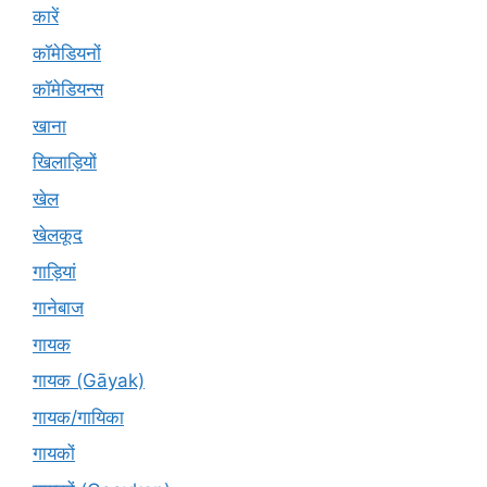
कारें
कॉमेडियनों
कॉमेडियन्स
खाना
खिलाड़ियों
खेल
खेलकूद
गाड़ियां
गानेबाज
गायक
गायक (Gāyak)
गायक/गायिका
गायकों