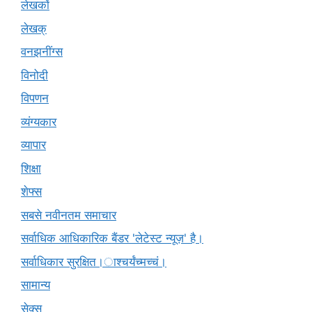
लेखकों
लेखक्
वनझनींग्स
विनोदी
विपणन
व्यंग्यकार
व्यापार
शिक्षा
शेफ्स
सबसे नवीनतम समाचार
सर्वाधिक आधिकारिक बैंडर 'लेटेस्ट न्यूज़' है।
सर्वाधिकार सुरक्षित।ाश्चर्यंच्मच्चं।
सामान्य
सेक्स