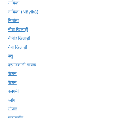
नायिका
नायिका (Nāyikā)
निर्माता
नीबा खिलाड़ी
नीबीए खिलाड़ी
नेबा खिलाड़ी
पशु
प्रभावशाली गायक
फ़ैशन
फैशन
बलगमी
ब्लॉग
भोजन
मज़ाकगीर