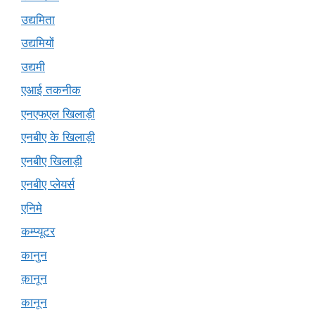
उद्यमिता
उद्यमियों
उद्यमी
एआई तकनीक
एनएफएल खिलाड़ी
एनबीए के खिलाड़ी
एनबीए खिलाड़ी
एनबीए प्लेयर्स
एनिमे
कम्प्यूटर
कानुन
क़ानून
कानून