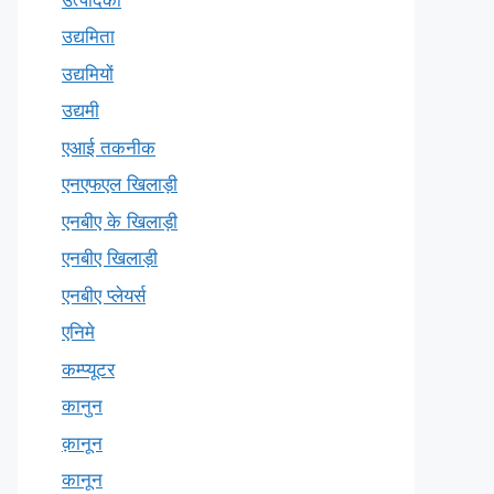
उद्यमिता
उद्यमियों
उद्यमी
एआई तकनीक
एनएफएल खिलाड़ी
एनबीए के खिलाड़ी
एनबीए खिलाड़ी
एनबीए प्लेयर्स
एनिमे
कम्प्यूटर
कानुन
क़ानून
कानून