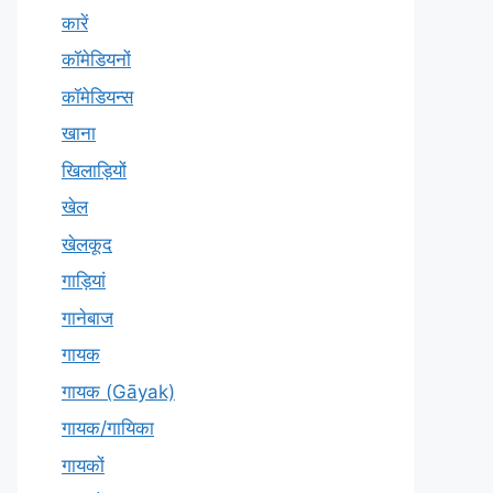
कारें
कॉमेडियनों
कॉमेडियन्स
खाना
खिलाड़ियों
खेल
खेलकूद
गाड़ियां
गानेबाज
गायक
गायक (Gāyak)
गायक/गायिका
गायकों