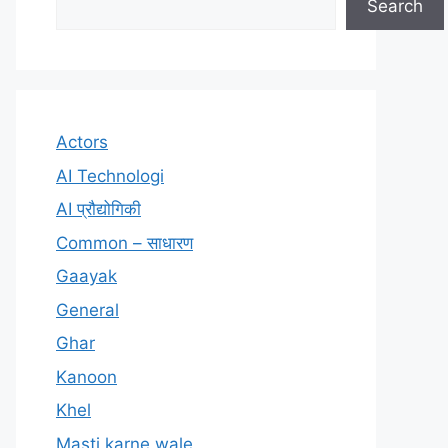
Search
Actors
AI Technologi
AI प्रौद्योगिकी
Common – साधारण
Gaayak
General
Ghar
Kanoon
Khel
Masti karne wale