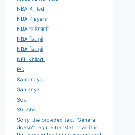
NBA Khiladi
NBA Players
NBA के खिलाड़ी
NBA खिलाड़ी
NBA खिलाड़ी
NFL Khiladi
PC
Samanaya
Samanya
Sex
Shiksha
Sorry, the provided text "General"
doesn't require translation as it is
the same in the Indian context and