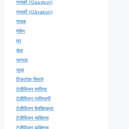
गायकों (Gaaykon)
गायकों (Gāyakon)
गायक्
गेमिंग
घर
चेफ
जनरल
जुआ
टिकटोक सितारे
टेलीविजन प्रतिभा
टेलीविजन प्रतिभागी
टेलीविजन वैयक्तिकता
टेलीविजन व्यक्तित्व
टेलीविज़न व्यक्तित्व