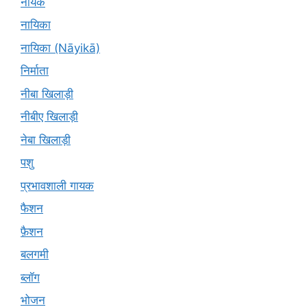
नायक
नायिका
नायिका (Nāyikā)
निर्माता
नीबा खिलाड़ी
नीबीए खिलाड़ी
नेबा खिलाड़ी
पशु
प्रभावशाली गायक
फैशन
फ़ैशन
बलगमी
ब्लॉग
भोजन