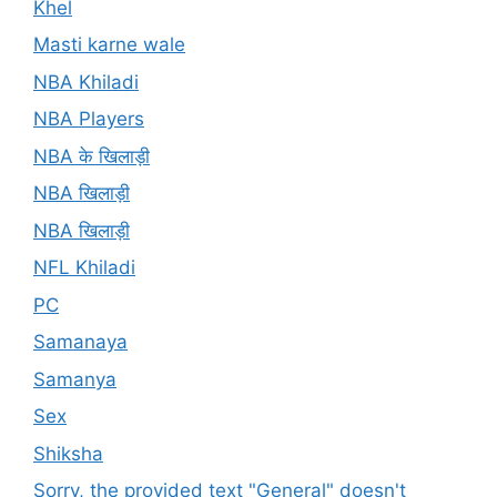
Khel
Masti karne wale
NBA Khiladi
NBA Players
NBA के खिलाड़ी
NBA खिलाड़ी
NBA खिलाड़ी
NFL Khiladi
PC
Samanaya
Samanya
Sex
Shiksha
Sorry, the provided text "General" doesn't