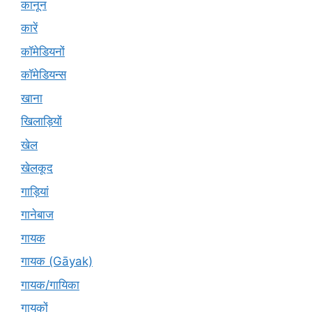
कानून
कारें
कॉमेडियनों
कॉमेडियन्स
खाना
खिलाड़ियों
खेल
खेलकूद
गाड़ियां
गानेबाज
गायक
गायक (Gāyak)
गायक/गायिका
गायकों