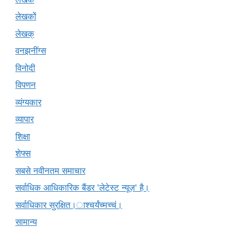
लेखकों
लेखक्
वनझनींग्स
विनोदी
विपणन
व्यंग्यकार
व्यापार
शिक्षा
शेफ्स
सबसे नवीनतम समाचार
सर्वाधिक आधिकारिक बैंडर 'लेटेस्ट न्यूज़' है।
सर्वाधिकार सुरक्षित।ाश्चर्यंच्मच्चं।
सामान्य