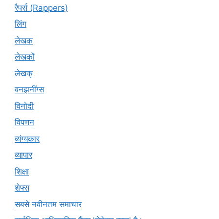
रैपर्स (Rappers)
लिंग
लेखक
लेखकों
लेखक्
वनझनींग्स
विनोदी
विपणन
व्यंग्यकार
व्यापार
शिक्षा
शेफ्स
सबसे नवीनतम समाचार