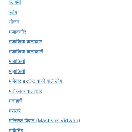
बलगमी
ब्लॉग
भोजन
मज़ाकगीर
मजाकिया कलाकार
मज़ाकिया कलाकारों
मजाकियों
मज़ाकियों
मज़ेदार ак्ट करने वाले लोग
मनोरंजक कलाकार
मनोहारी
मसख़रे
मस्तिष्क विद्वान (Mastishk Vidwan)
मार्केटिंग