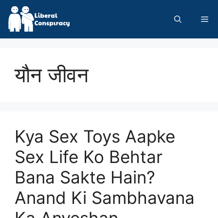
Skip
to
Me
content
यौन जीवन
Kya Sex Toys Aapke
Sex Life Ko Behtar
Bana Sakte Hain?
Anand Ki Sambhavana