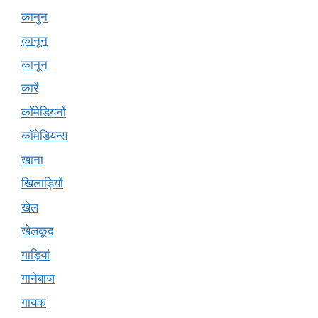
कानुन
क़ानून
कानून
कारें
कॉमेडियनों
कॉमेडियन्स
खाना
खिलाड़ियों
खेल
खेलकूद
गाड़ियां
गानेबाज
गायक