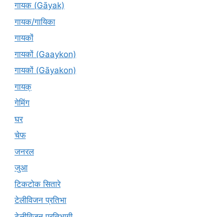
गायक (Gāyak)
गायक/गायिका
गायकों
गायकों (Gaaykon)
गायकों (Gāyakon)
गायक्
गेमिंग
घर
चेफ
जनरल
जुआ
टिकटोक सितारे
टेलीविजन प्रतिभा
टेलीविजन प्रतिभागी