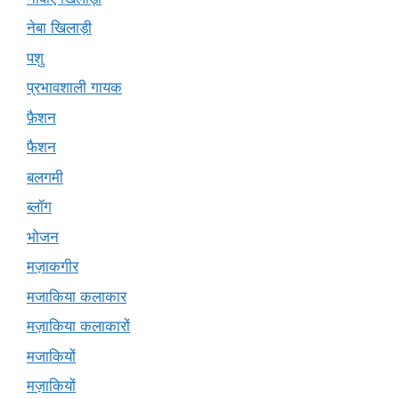
नेबा खिलाड़ी
पशु
प्रभावशाली गायक
फ़ैशन
फैशन
बलगमी
ब्लॉग
भोजन
मज़ाकगीर
मजाकिया कलाकार
मज़ाकिया कलाकारों
मजाकियों
मज़ाकियों