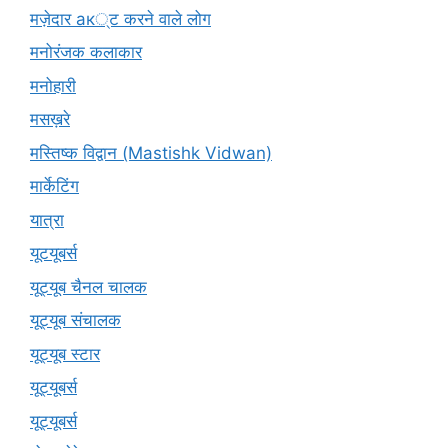
मज़ेदार ак्ट करने वाले लोग
मनोरंजक कलाकार
मनोहारी
मसख़रे
मस्तिष्क विद्वान (Mastishk Vidwan)
मार्केटिंग
यात्रा
यूटयूबर्स
यूट्यूब चैनल चालक
यूट्यूब संचालक
यूट्यूब स्टार
यूट्यूबर्स
यूट्‍यूबर्स