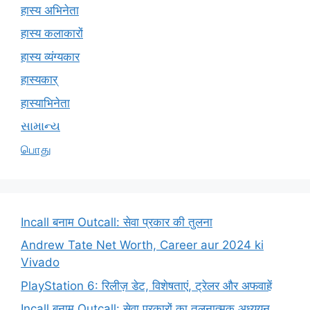
हास्य अभिनेता
हास्य कलाकारों
हास्य व्यंग्यकार
हास्यकार्
हास्याभिनेता
સામાન્ય
பொது
Incall बनाम Outcall: सेवा प्रकार की तुलना
Andrew Tate Net Worth, Career aur 2024 ki
Vivado
PlayStation 6: रिलीज़ डेट, विशेषताएं, ट्रेलर और अफवाहें
Incall बनाम Outcall: सेवा प्रकारों का तुलनात्मक अध्ययन