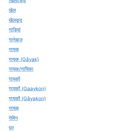
खिलाड़ियों
खेल
खेलकूद
गाड़ियां
गानेबाज
गायक
गायक (Gāyak)
गायक/गायिका
गायकों
गायकों (Gaaykon)
गायकों (Gāyakon)
गायक्
गेमिंग
घर