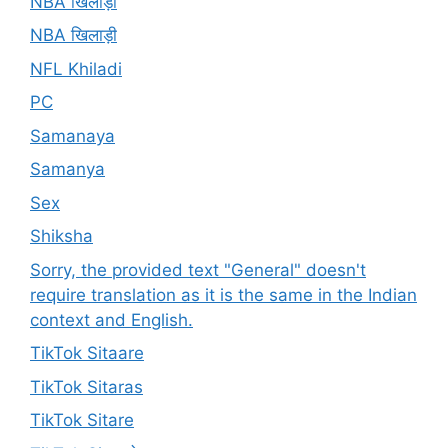
NBA खिलाड़ी
NBA खिलाड़ी
NFL Khiladi
PC
Samanaya
Samanya
Sex
Shiksha
Sorry, the provided text "General" doesn't
require translation as it is the same in the Indian
context and English.
TikTok Sitaare
TikTok Sitaras
TikTok Sitare