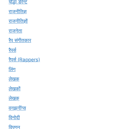
योद्धा डेरेन्ट
राजनीतिज्ञ
राजनीतिज्ञों
राजनेता
रैप संगीतकार
रैपर्स
रैपर्स (Rappers)
लिंग
लेखक
लेखकों
लेखक्
वनझनींग्स
विनोदी
विपणन