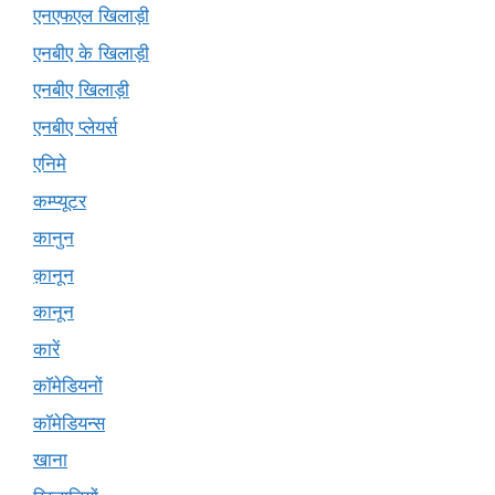
एनएफएल खिलाड़ी
एनबीए के खिलाड़ी
एनबीए खिलाड़ी
एनबीए प्लेयर्स
एनिमे
कम्प्यूटर
कानुन
क़ानून
कानून
कारें
कॉमेडियनों
कॉमेडियन्स
खाना