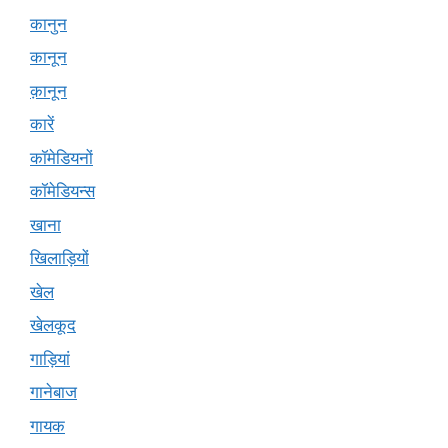
कानुन
कानून
क़ानून
कारें
कॉमेडियनों
कॉमेडियन्स
खाना
खिलाड़ियों
खेल
खेलकूद
गाड़ियां
गानेबाज
गायक