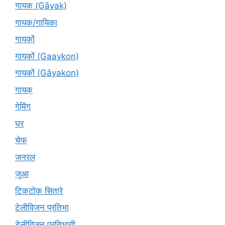
गायक (Gāyak)
गायक/गायिका
गायकों
गायकों (Gaaykon)
गायकों (Gāyakon)
गायक्
गेमिंग
घर
चेफ
जनरल
जुआ
टिकटोक सितारे
टेलीविजन प्रतिभा
टेलीविजन प्रतिभागी