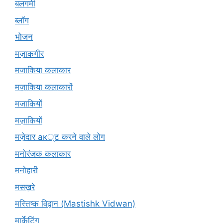
बलगमी
ब्लॉग
भोजन
मज़ाकगीर
मजाकिया कलाकार
मज़ाकिया कलाकारों
मजाकियों
मज़ाकियों
मज़ेदार ак्ट करने वाले लोग
मनोरंजक कलाकार
मनोहारी
मसख़रे
मस्तिष्क विद्वान (Mastishk Vidwan)
मार्केटिंग