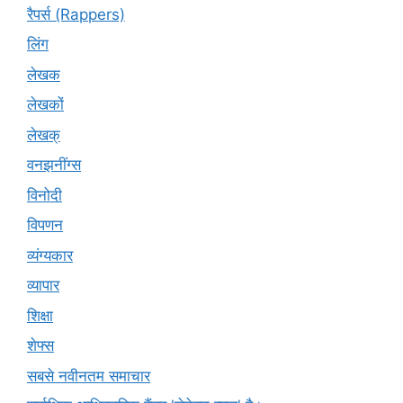
रैपर्स (Rappers)
लिंग
लेखक
लेखकों
लेखक्
वनझनींग्स
विनोदी
विपणन
व्यंग्यकार
व्यापार
शिक्षा
शेफ्स
सबसे नवीनतम समाचार