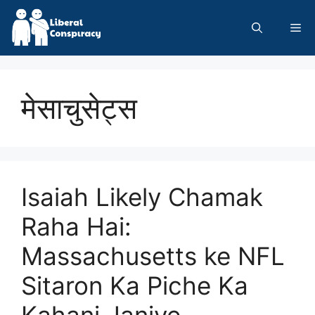
Skip
to
Me
content
मेसाचुसेट्स
Isaiah Likely Chamak
Raha Hai:
Massachusetts ke NFL
Sitaron Ka Piche Ka