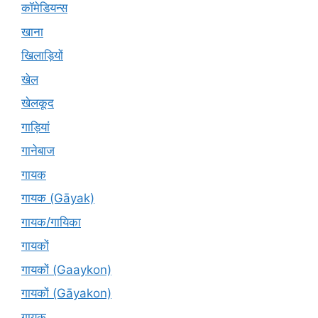
कॉमेडियन्स
खाना
खिलाड़ियों
खेल
खेलकूद
गाड़ियां
गानेबाज
गायक
गायक (Gāyak)
गायक/गायिका
गायकों
गायकों (Gaaykon)
गायकों (Gāyakon)
गायक्