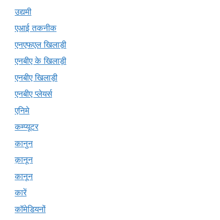
उद्यमी
एआई तकनीक
एनएफएल खिलाड़ी
एनबीए के खिलाड़ी
एनबीए खिलाड़ी
एनबीए प्लेयर्स
एनिमे
कम्प्यूटर
कानुन
क़ानून
कानून
कारें
कॉमेडियनों