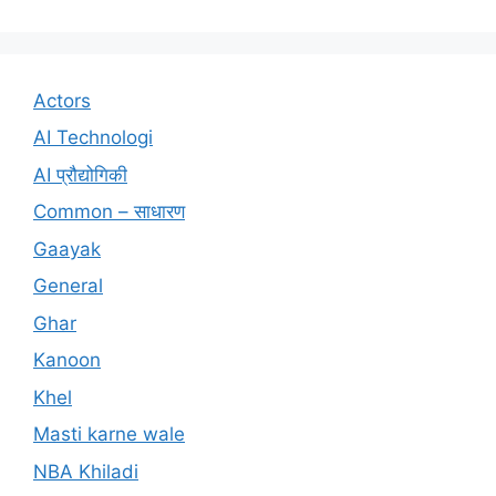
Actors
AI Technologi
AI प्रौद्योगिकी
Common – साधारण
Gaayak
General
Ghar
Kanoon
Khel
Masti karne wale
NBA Khiladi