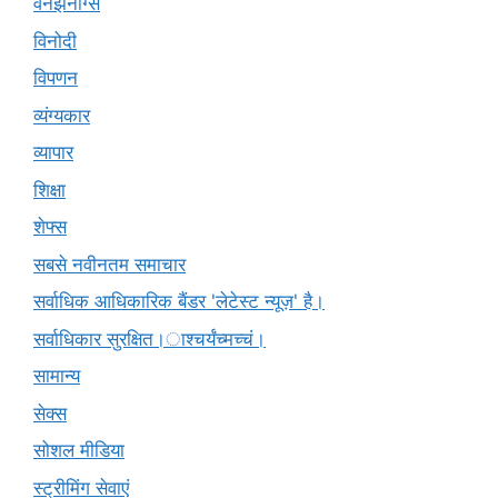
वनझनींग्स
विनोदी
विपणन
व्यंग्यकार
व्यापार
शिक्षा
शेफ्स
सबसे नवीनतम समाचार
सर्वाधिक आधिकारिक बैंडर 'लेटेस्ट न्यूज़' है।
सर्वाधिकार सुरक्षित।ाश्चर्यंच्मच्चं।
सामान्य
सेक्स
सोशल मीडिया
स्ट्रीमिंग सेवाएं