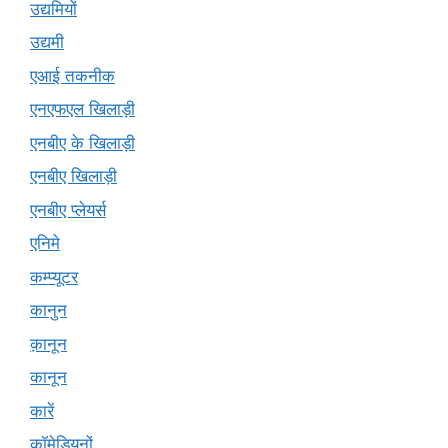
उद्यमियों
उद्यमी
एआई तकनीक
एनएफएल खिलाड़ी
एनबीए के खिलाड़ी
एनबीए खिलाड़ी
एनबीए प्लेयर्स
एनिमे
कम्प्यूटर
कानुन
क़ानून
कानून
कारें
कॉमेडियनों