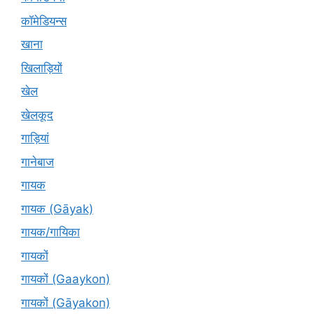
कॉमेडियन्स
खाना
खिलाड़ियों
खेल
खेलकूद
गाड़ियां
गानेबाज
गायक
गायक (Gāyak)
गायक/गायिका
गायकों
गायकों (Gaaykon)
गायकों (Gāyakon)