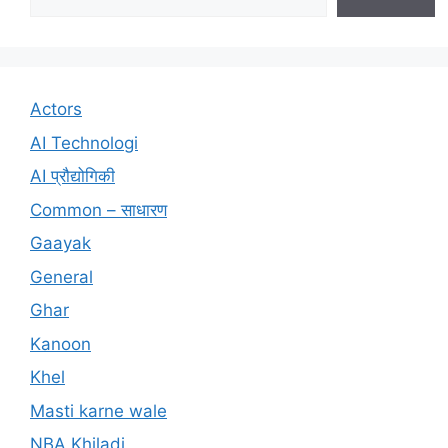
Actors
AI Technologi
AI प्रौद्योगिकी
Common – साधारण
Gaayak
General
Ghar
Kanoon
Khel
Masti karne wale
NBA Khiladi