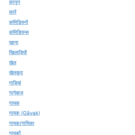
कानून
कारें
कॉमेडियनों
कॉमेडियन्स
खाना
खिलाड़ियों
खेल
खेलकूद
गाड़ियां
गानेबाज
गायक
गायक (Gāyak)
गायक/गायिका
गायकों