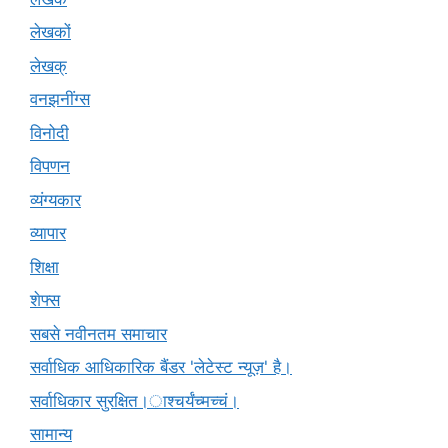
लेखकों
लेखक्
वनझनींग्स
विनोदी
विपणन
व्यंग्यकार
व्यापार
शिक्षा
शेफ्स
सबसे नवीनतम समाचार
सर्वाधिक आधिकारिक बैंडर 'लेटेस्ट न्यूज़' है।
सर्वाधिकार सुरक्षित।ाश्चर्यंच्मच्चं।
सामान्य