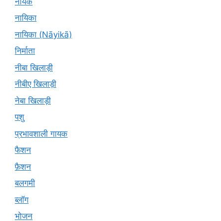
नायक
नायिका
नायिका (Nāyikā)
निर्माता
नीबा खिलाड़ी
नीबीए खिलाड़ी
नेबा खिलाड़ी
पशु
प्रभावशाली गायक
फैशन
फ़ैशन
बलगमी
ब्लॉग
भोजन