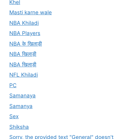
Khel
Masti karne wale
NBA Khiladi
NBA Players
NBA के खिलाड़ी
NBA खिलाड़ी
NBA खिलाड़ी
NFL Khiladi
PC
Samanaya
Samanya
Sex
Shiksha
Sorry, the provided text "General" doesn't