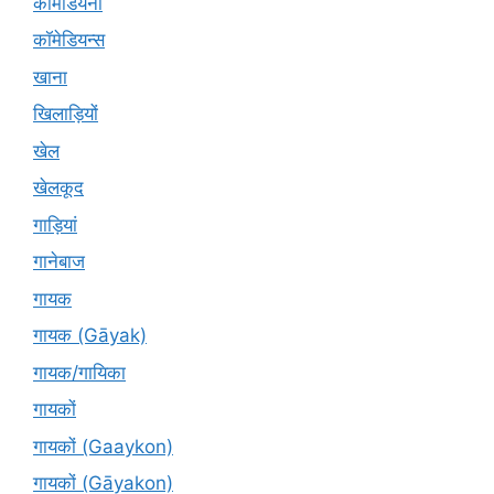
कॉमेडियनों
कॉमेडियन्स
खाना
खिलाड़ियों
खेल
खेलकूद
गाड़ियां
गानेबाज
गायक
गायक (Gāyak)
गायक/गायिका
गायकों
गायकों (Gaaykon)
गायकों (Gāyakon)