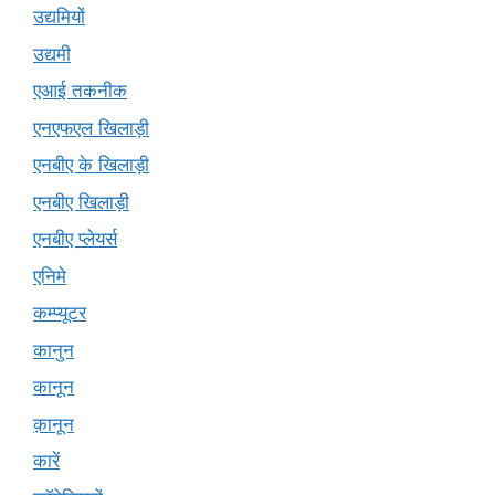
उद्यमियों
उद्यमी
एआई तकनीक
एनएफएल खिलाड़ी
एनबीए के खिलाड़ी
एनबीए खिलाड़ी
एनबीए प्लेयर्स
एनिमे
कम्प्यूटर
कानुन
कानून
क़ानून
कारें