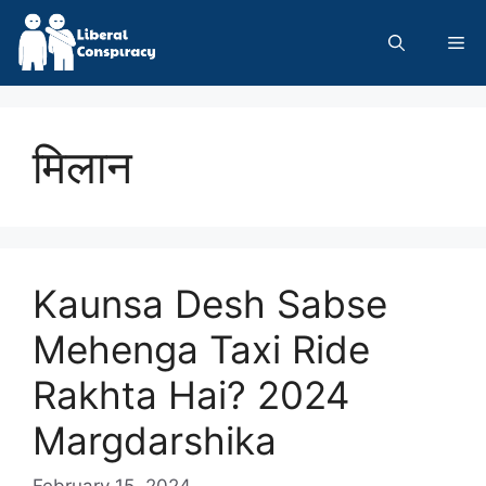
Skip
to
Me
content
मिलान
Kaunsa Desh Sabse
Mehenga Taxi Ride
Rakhta Hai? 2024
Margdarshika
February 15, 2024