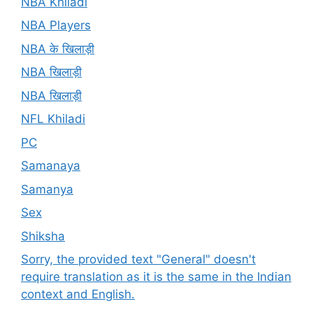
NBA Khiladi
NBA Players
NBA के खिलाड़ी
NBA खिलाड़ी
NBA खिलाड़ी
NFL Khiladi
PC
Samanaya
Samanya
Sex
Shiksha
Sorry, the provided text "General" doesn't
require translation as it is the same in the Indian
context and English.