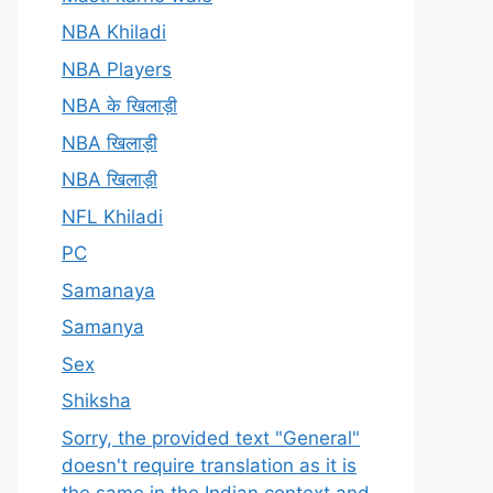
NBA Khiladi
NBA Players
NBA के खिलाड़ी
NBA खिलाड़ी
NBA खिलाड़ी
NFL Khiladi
PC
Samanaya
Samanya
Sex
Shiksha
Sorry, the provided text "General"
doesn't require translation as it is
the same in the Indian context and