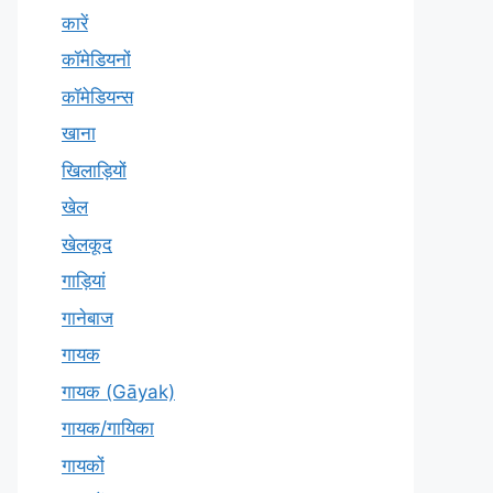
कारें
कॉमेडियनों
कॉमेडियन्स
खाना
खिलाड़ियों
खेल
खेलकूद
गाड़ियां
गानेबाज
गायक
गायक (Gāyak)
गायक/गायिका
गायकों