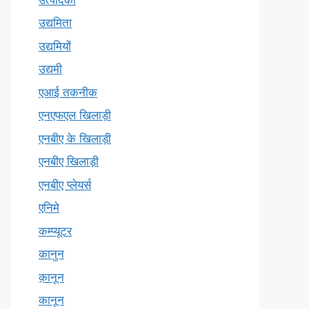
उद्यमिता
उद्यमियों
उद्यमी
एआई तकनीक
एनएफएल खिलाड़ी
एनबीए के खिलाड़ी
एनबीए खिलाड़ी
एनबीए प्लेयर्स
एनिमे
कम्प्यूटर
कानुन
क़ानून
कानून