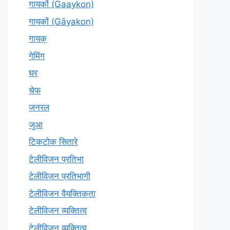
गायकों (Gaaykon)
गायकों (Gāyakon)
गायक्
गेमिंग
घर
चेफ
जनरल
जुआ
टिकटोक सितारे
टेलीविजन प्रतिभा
टेलीविजन प्रतिभागी
टेलीविजन वैयक्तिकता
टेलीविजन व्यक्तित्व
टेलीविज़न व्यक्तित्व