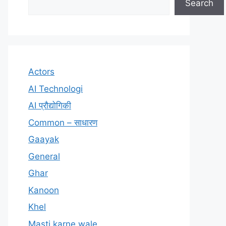
Search
Actors
AI Technologi
AI प्रौद्योगिकी
Common – साधारण
Gaayak
General
Ghar
Kanoon
Khel
Masti karne wale