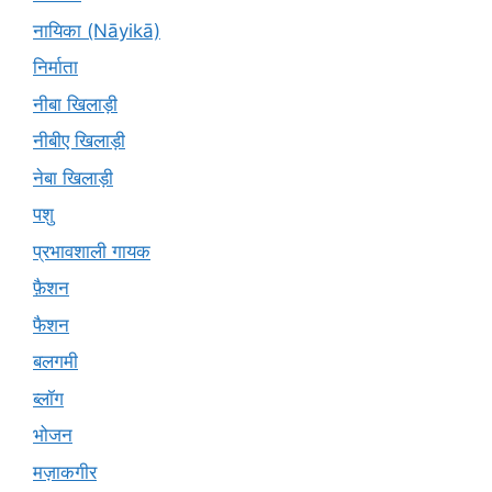
नायिका (Nāyikā)
निर्माता
नीबा खिलाड़ी
नीबीए खिलाड़ी
नेबा खिलाड़ी
पशु
प्रभावशाली गायक
फ़ैशन
फैशन
बलगमी
ब्लॉग
भोजन
मज़ाकगीर