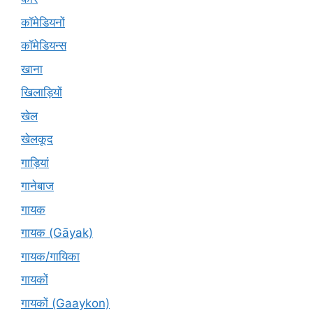
कॉमेडियनों
कॉमेडियन्स
खाना
खिलाड़ियों
खेल
खेलकूद
गाड़ियां
गानेबाज
गायक
गायक (Gāyak)
गायक/गायिका
गायकों
गायकों (Gaaykon)