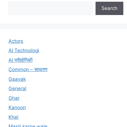
Search
Actors
AI Technologi
AI प्रौद्योगिकी
Common – साधारण
Gaayak
General
Ghar
Kanoon
Khel
Masti karne wale