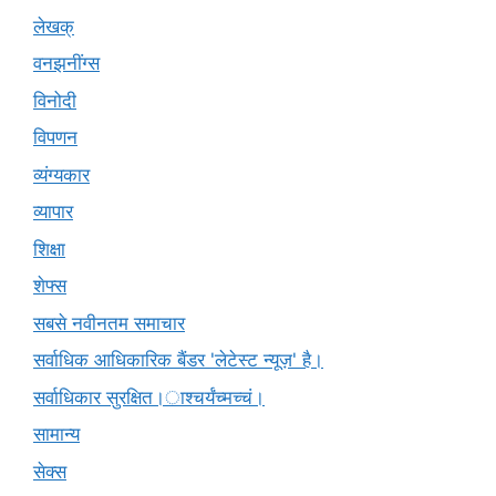
लेखक्
वनझनींग्स
विनोदी
विपणन
व्यंग्यकार
व्यापार
शिक्षा
शेफ्स
सबसे नवीनतम समाचार
सर्वाधिक आधिकारिक बैंडर 'लेटेस्ट न्यूज़' है।
सर्वाधिकार सुरक्षित।ाश्चर्यंच्मच्चं।
सामान्य
सेक्स