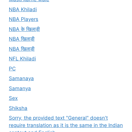
NBA Khiladi
NBA Players
NBA के खिलाड़ी
NBA खिलाड़ी
NBA खिलाड़ी
NFL Khiladi
PC
Samanaya
Samanya
Sex
Shiksha
Sorry, the provided text "General" doesn't
require translation as it is the same in the Indian