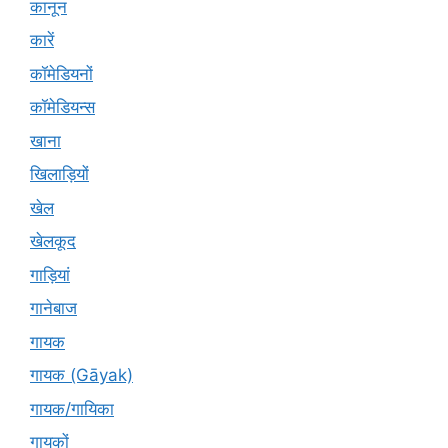
कानून
कारें
कॉमेडियनों
कॉमेडियन्स
खाना
खिलाड़ियों
खेल
खेलकूद
गाड़ियां
गानेबाज
गायक
गायक (Gāyak)
गायक/गायिका
गायकों