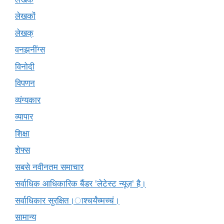
लेखकों
लेखक्
वनझनींग्स
विनोदी
विपणन
व्यंग्यकार
व्यापार
शिक्षा
शेफ्स
सबसे नवीनतम समाचार
सर्वाधिक आधिकारिक बैंडर 'लेटेस्ट न्यूज़' है।
सर्वाधिकार सुरक्षित।ाश्चर्यंच्मच्चं।
सामान्य