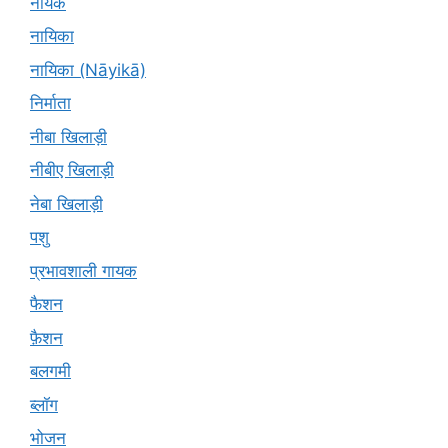
नायक
नायिका
नायिका (Nāyikā)
निर्माता
नीबा खिलाड़ी
नीबीए खिलाड़ी
नेबा खिलाड़ी
पशु
प्रभावशाली गायक
फैशन
फ़ैशन
बलगमी
ब्लॉग
भोजन