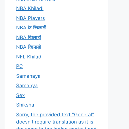
NBA Khiladi
NBA Players
NBA के खिलाड़ी
NBA खिलाड़ी
NBA खिलाड़ी
NFL Khiladi
PC
Samanaya
Samanya
Sex
Shiksha
Sorry, the provided text "General"
doesn't require translation as it is
the same in the Indian context and