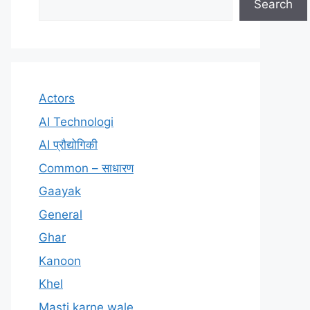
Search
Actors
AI Technologi
AI प्रौद्योगिकी
Common – साधारण
Gaayak
General
Ghar
Kanoon
Khel
Masti karne wale