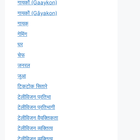
गायकों (Gaaykon)
गायकों (Gāyakon)
गायक्
गेमिंग
घर
चेफ
जनरल
जुआ
टिकटोक सितारे
टेलीविजन प्रतिभा
टेलीविजन प्रतिभागी
टेलीविजन वैयक्तिकता
टेलीविजन व्यक्तित्व
टेलीविज़न व्यक्तित्व