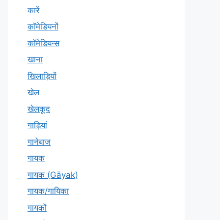
कारें
कॉमेडियनों
कॉमेडियन्स
खाना
खिलाड़ियों
खेल
खेलकूद
गाड़ियां
गानेबाज
गायक
गायक (Gāyak)
गायक/गायिका
गायकों