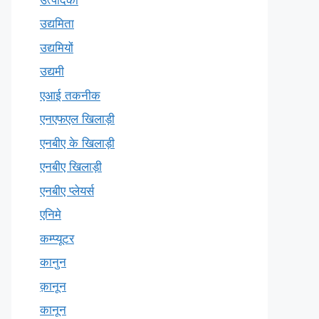
उद्यमिता
उद्यमियों
उद्यमी
एआई तकनीक
एनएफएल खिलाड़ी
एनबीए के खिलाड़ी
एनबीए खिलाड़ी
एनबीए प्लेयर्स
एनिमे
कम्प्यूटर
कानुन
क़ानून
कानून