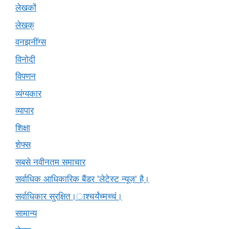
लेखकों
लेखक्
वनझनींग्स
विनोदी
विपणन
व्यंग्यकार
व्यापार
शिक्षा
शेफ्स
सबसे नवीनतम समाचार
सर्वाधिक आधिकारिक बैंडर 'लेटेस्ट न्यूज़' है।
सर्वाधिकार सुरक्षित।ाश्चर्यंच्मच्चं।
सामान्य