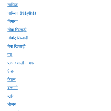
नायिका
नायिका (Nāyikā)
निर्माता
नीबा खिलाड़ी
नीबीए खिलाड़ी
नेबा खिलाड़ी
पशु
प्रभावशाली गायक
फ़ैशन
फैशन
बलगमी
ब्लॉग
भोजन