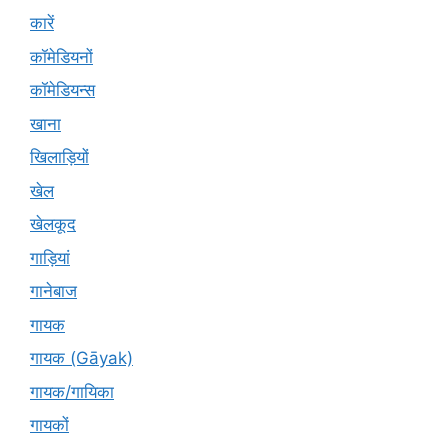
कारें
कॉमेडियनों
कॉमेडियन्स
खाना
खिलाड़ियों
खेल
खेलकूद
गाड़ियां
गानेबाज
गायक
गायक (Gāyak)
गायक/गायिका
गायकों