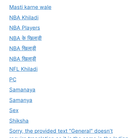
Masti karne wale
NBA Khiladi
NBA Players
NBA के खिलाड़ी
NBA खिलाड़ी
NBA खिलाड़ी
NFL Khiladi
PC
Samanaya
Samanya
Sex
Shiksha
Sorry, the provided text "General" doesn't