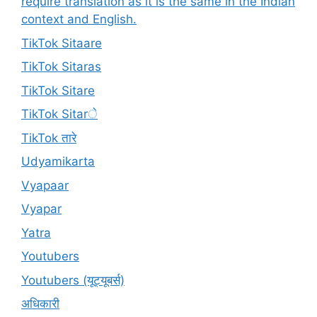
require translation as it is the same in the Indian
context and English.
TikTok Sitaare
TikTok Sitaras
TikTok Sitare
TikTok Sitarे
TikTok तारे
Udyamikarta
Vyapaar
Vyapar
Yatra
Youtubers
Youtubers (यूट्यूबर्स)
अधिकारी