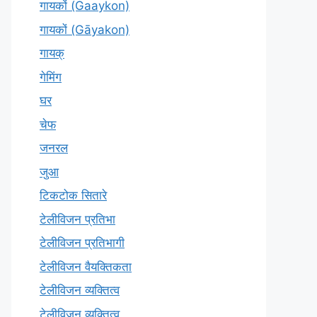
गायकों (Gaaykon)
गायकों (Gāyakon)
गायक्
गेमिंग
घर
चेफ
जनरल
जुआ
टिकटोक सितारे
टेलीविजन प्रतिभा
टेलीविजन प्रतिभागी
टेलीविजन वैयक्तिकता
टेलीविजन व्यक्तित्व
टेलीविज़न व्यक्तित्व