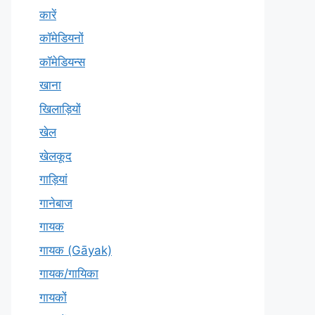
कारें
कॉमेडियनों
कॉमेडियन्स
खाना
खिलाड़ियों
खेल
खेलकूद
गाड़ियां
गानेबाज
गायक
गायक (Gāyak)
गायक/गायिका
गायकों