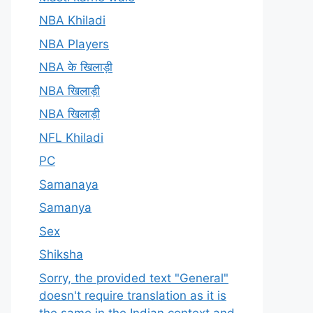
NBA Khiladi
NBA Players
NBA के खिलाड़ी
NBA खिलाड़ी
NBA खिलाड़ी
NFL Khiladi
PC
Samanaya
Samanya
Sex
Shiksha
Sorry, the provided text "General"
doesn't require translation as it is
the same in the Indian context and