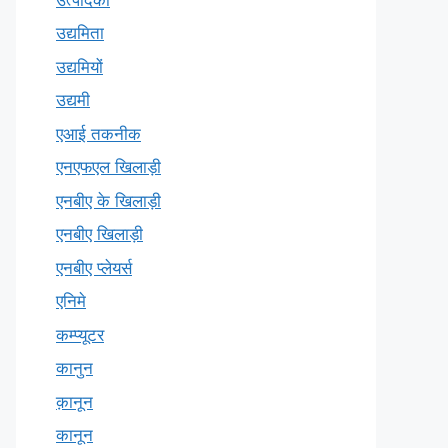
उद्यमिता
उद्यमियों
उद्यमी
एआई तकनीक
एनएफएल खिलाड़ी
एनबीए के खिलाड़ी
एनबीए खिलाड़ी
एनबीए प्लेयर्स
एनिमे
कम्प्यूटर
कानुन
क़ानून
कानून