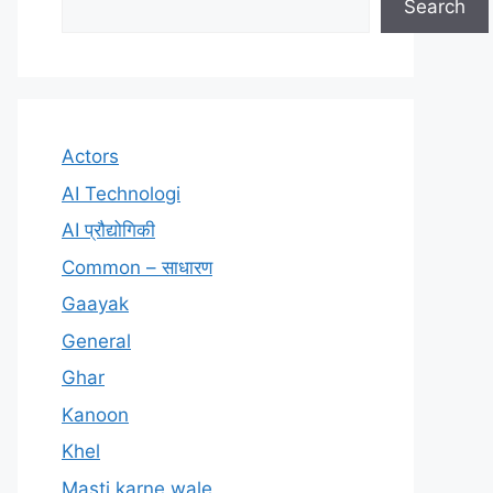
Search
Actors
AI Technologi
AI प्रौद्योगिकी
Common – साधारण
Gaayak
General
Ghar
Kanoon
Khel
Masti karne wale