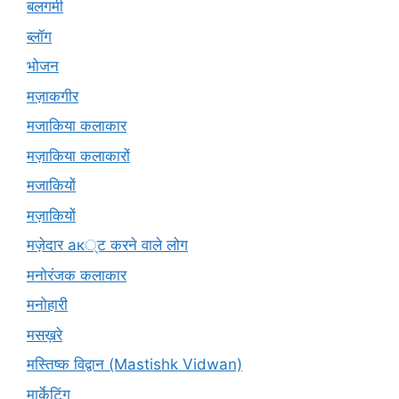
बलगमी
ब्लॉग
भोजन
मज़ाकगीर
मजाकिया कलाकार
मज़ाकिया कलाकारों
मजाकियों
मज़ाकियों
मज़ेदार ак्ट करने वाले लोग
मनोरंजक कलाकार
मनोहारी
मसख़रे
मस्तिष्क विद्वान (Mastishk Vidwan)
मार्केटिंग