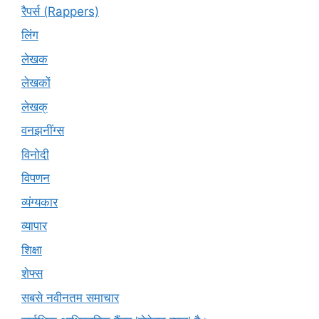
रैपर्स (Rappers)
लिंग
लेखक
लेखकों
लेखक्
वनझनींग्स
विनोदी
विपणन
व्यंग्यकार
व्यापार
शिक्षा
शेफ्स
सबसे नवीनतम समाचार