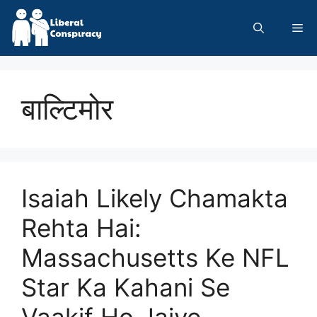
Skip
to
Me
content
बाल्टिमोर
Isaiah Likely Chamakta
Rehta Hai:
Massachusetts Ke NFL
Star Ka Kahani Se