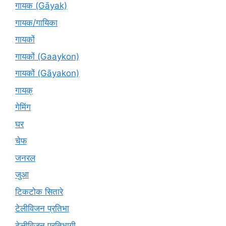
गायक (Gāyak)
गायक/गायिका
गायकों
गायकों (Gaaykon)
गायकों (Gāyakon)
गायक्
गेमिंग
घर
चेफ
जनरल
जुआ
टिकटोक सितारे
टेलीविजन प्रतिभा
टेलीविजन प्रतिभागी