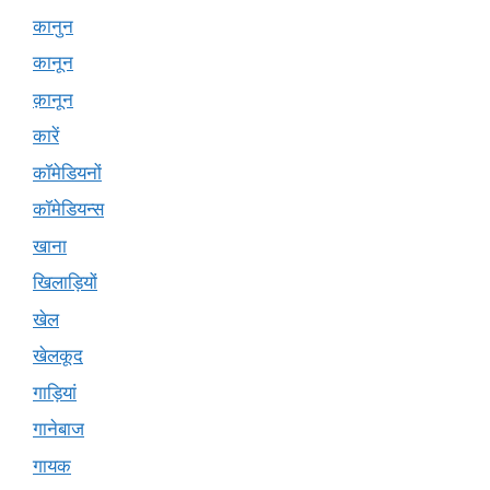
कानुन
कानून
क़ानून
कारें
कॉमेडियनों
कॉमेडियन्स
खाना
खिलाड़ियों
खेल
खेलकूद
गाड़ियां
गानेबाज
गायक