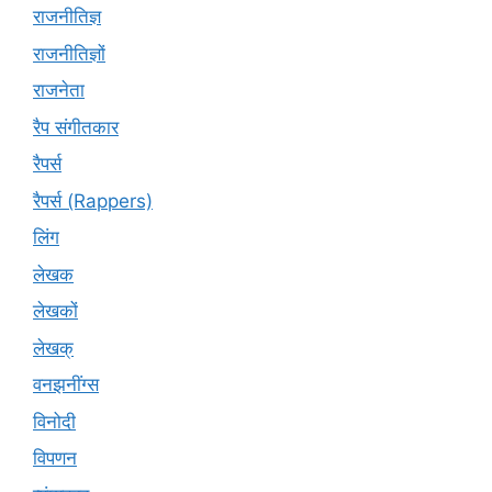
राजनीतिज्ञ
राजनीतिज्ञों
राजनेता
रैप संगीतकार
रैपर्स
रैपर्स (Rappers)
लिंग
लेखक
लेखकों
लेखक्
वनझनींग्स
विनोदी
विपणन