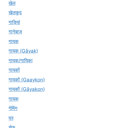
खेल
खेलकूद
गाड़ियां
गानेबाज
गायक
गायक (Gāyak)
गायक/गायिका
गायकों
गायकों (Gaaykon)
गायकों (Gāyakon)
गायक्
गेमिंग
घर
चेफ