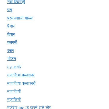
नेबा खिलाड़ी
पशु
प्रभावशाली गायक
फ़ैशन
फैशन
बलगमी
ब्लॉग
भोजन
मज़ाकगीर
मजाकिया कलाकार
मज़ाकिया कलाकारों
मजाकियों
मज़ाकियों
मज़ेदार ак्ट करने वाले लोग