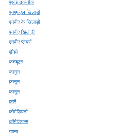
एआई तकनीक
एनएफएल खिलाड़ी
एनबीए के खिलाड़ी
एनबीए खिलाड़ी
एनबीए प्लेयर्स
एनिमे
कम्प्यूटर
कानुन
क़ानून
कानून
कारें
कॉमेडियनों
कॉमेडियन्स
खाना