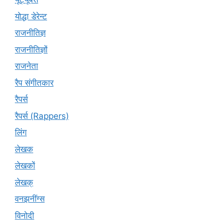
योद्धा डेरेन्ट
राजनीतिज्ञ
राजनीतिज्ञों
राजनेता
रैप संगीतकार
रैपर्स
रैपर्स (Rappers)
लिंग
लेखक
लेखकों
लेखक्
वनझनींग्स
विनोदी