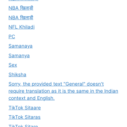
NBA खिलाड़ी
NBA खिलाड़ी
NFL Khiladi
PC
Samanaya
Samanya
Sex
Shiksha
Sorry, the provided text "General" doesn't
require translation as it is the same in the Indian
context and English.
TikTok Sitaare
TikTok Sitaras
TikTok Sitare