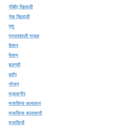
नीबीए खिलाड़ी
नेबा खिलाड़ी
पशु
प्रभावशाली गायक
फ़ैशन
फैशन
बलगमी
ब्लॉग
भोजन
मज़ाकगीर
मजाकिया कलाकार
मज़ाकिया कलाकारों
मजाकियों