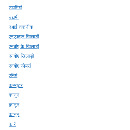
उद्यमियों
उद्यमी
एआई तकनीक
एनएफएल खिलाड़ी
एनबीए के खिलाड़ी
एनबीए खिलाड़ी
एनबीए प्लेयर्स
एनिमे
कम्प्यूटर
कानुन
क़ानून
कानून
कारें