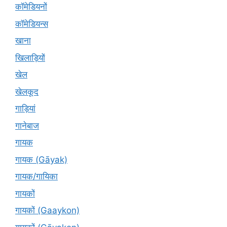
कॉमेडियनों
कॉमेडियन्स
खाना
खिलाड़ियों
खेल
खेलकूद
गाड़ियां
गानेबाज
गायक
गायक (Gāyak)
गायक/गायिका
गायकों
गायकों (Gaaykon)