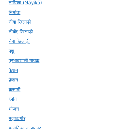
नायिका (Nāyikā)
निर्माता
नीबा खिलाड़ी
नीबीए खिलाड़ी
नेबा खिलाड़ी
पशु
प्रभावशाली गायक
फैशन
फ़ैशन
बलगमी
ब्लॉग
भोजन
मज़ाकगीर
मजाकिया कलाकार