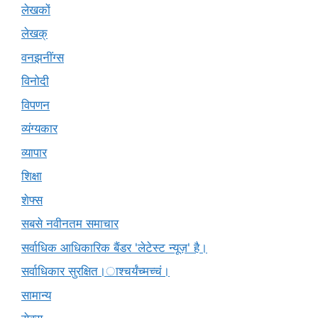
लेखकों
लेखक्
वनझनींग्स
विनोदी
विपणन
व्यंग्यकार
व्यापार
शिक्षा
शेफ्स
सबसे नवीनतम समाचार
सर्वाधिक आधिकारिक बैंडर 'लेटेस्ट न्यूज़' है।
सर्वाधिकार सुरक्षित।ाश्चर्यंच्मच्चं।
सामान्य