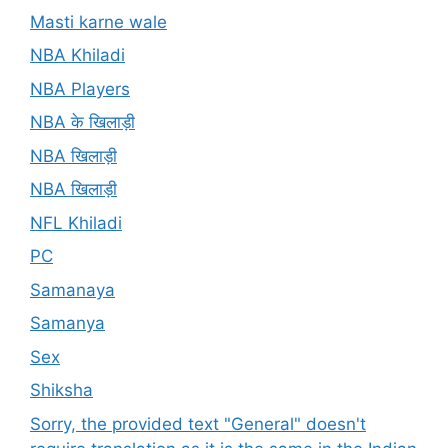
Masti karne wale
NBA Khiladi
NBA Players
NBA के खिलाड़ी
NBA खिलाड़ी
NBA खिलाड़ी
NFL Khiladi
PC
Samanaya
Samanya
Sex
Shiksha
Sorry, the provided text "General" doesn't