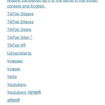
require translation as it is the same in the Indian
context and English.
TikTok Sitaare
TikTok Sitaras
TikTok Sitare
TikTok Sitarे
TikTok तारे
Udyamikarta
Vyapaar
Vyapar
Yatra
Youtubers
Youtubers (यूट्यूबर्स)
अधिकारी