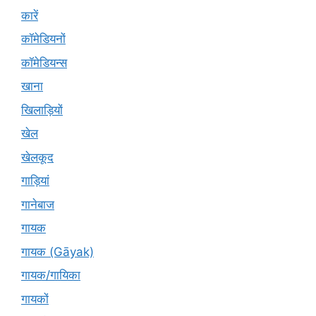
कारें
कॉमेडियनों
कॉमेडियन्स
खाना
खिलाड़ियों
खेल
खेलकूद
गाड़ियां
गानेबाज
गायक
गायक (Gāyak)
गायक/गायिका
गायकों