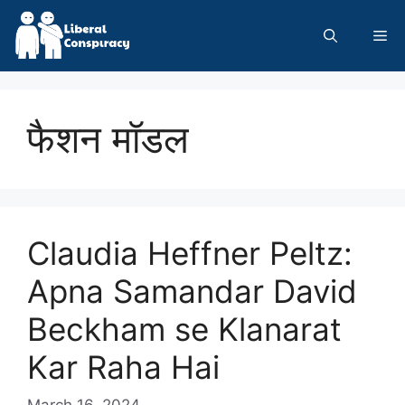
Skip
to
Me
content
फैशन मॉडल
Claudia Heffner Peltz:
Apna Samandar David
Beckham se Klanarat
Kar Raha Hai
March 16, 2024