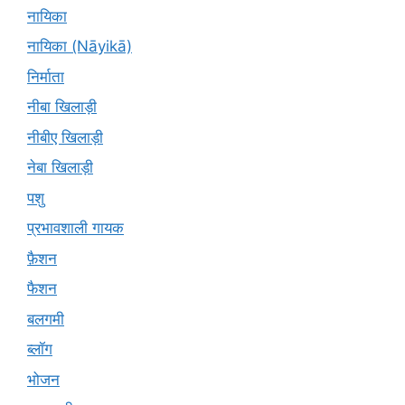
नायिका
नायिका (Nāyikā)
निर्माता
नीबा खिलाड़ी
नीबीए खिलाड़ी
नेबा खिलाड़ी
पशु
प्रभावशाली गायक
फ़ैशन
फैशन
बलगमी
ब्लॉग
भोजन