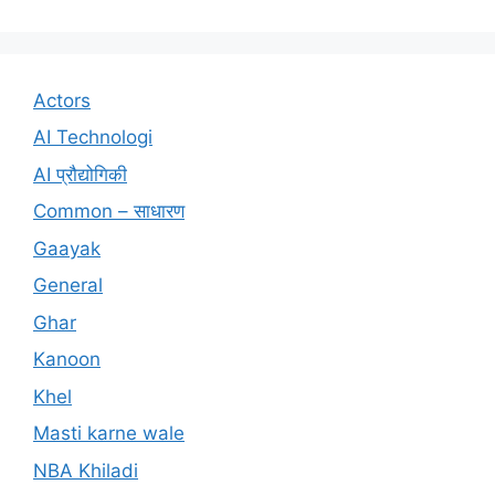
Actors
AI Technologi
AI प्रौद्योगिकी
Common – साधारण
Gaayak
General
Ghar
Kanoon
Khel
Masti karne wale
NBA Khiladi