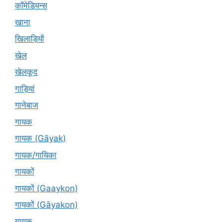
कॉमेडियन्स
खाना
खिलाड़ियों
खेल
खेलकूद
गाड़ियां
गानेबाज
गायक
गायक (Gāyak)
गायक/गायिका
गायकों
गायकों (Gaaykon)
गायकों (Gāyakon)
गायक्