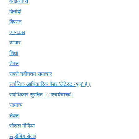
वनझनींग्स
विनोदी
विपणन
व्यंग्यकार
व्यापार
शिक्षा
शेफ्स
सबसे नवीनतम समाचार
सर्वाधिक आधिकारिक बैंडर 'लेटेस्ट न्यूज़' है।
सर्वाधिकार सुरक्षित।ाश्चर्यंच्मच्चं।
सामान्य
सेक्स
सोशल मीडिया
स्ट्रीमिंग सेवाएं