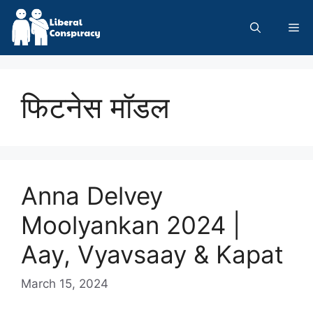
Skip
to
Me
content
फिटनेस मॉडल
Anna Delvey
Moolyankan 2024 |
Aay, Vyavsaay & Kapat
March 15, 2024