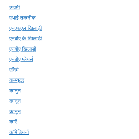
उद्यमी
एआई तकनीक
एनएफएल खिलाड़ी
एनबीए के खिलाड़ी
एनबीए खिलाड़ी
एनबीए प्लेयर्स
एनिमे
कम्प्यूटर
कानुन
क़ानून
कानून
कारें
कॉमेडियनों