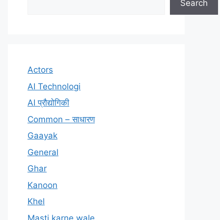
Search
Actors
AI Technologi
AI प्रौद्योगिकी
Common – साधारण
Gaayak
General
Ghar
Kanoon
Khel
Masti karne wale