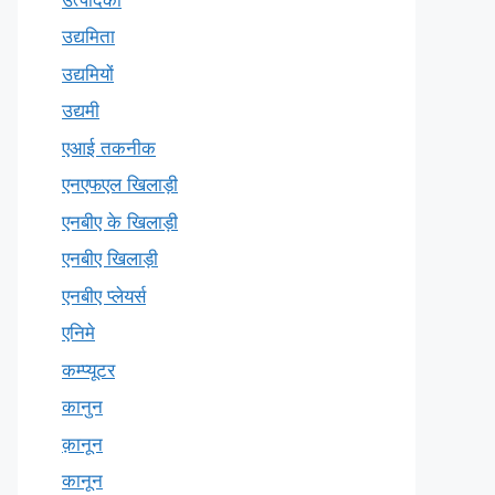
उद्यमिता
उद्यमियों
उद्यमी
एआई तकनीक
एनएफएल खिलाड़ी
एनबीए के खिलाड़ी
एनबीए खिलाड़ी
एनबीए प्लेयर्स
एनिमे
कम्प्यूटर
कानुन
क़ानून
कानून