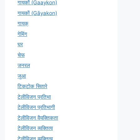
गायकों (Gaaykon)
गायकों (Gāyakon)
गायक्
गेमिंग
घर
चेफ
जनरल
जुआ
टिकटोक सितारे
टेलीविजन प्रतिभा
टेलीविजन प्रतिभागी
टेलीविजन वैयक्तिकता
टेलीविजन व्यक्तित्व
टेलीविज़न व्यक्तित्व