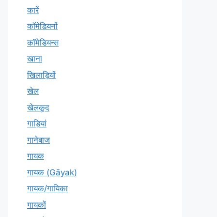
कारें
कॉमेडियनों
कॉमेडियन्स
खाना
खिलाड़ियों
खेल
खेलकूद
गाड़ियां
गानेबाज
गायक
गायक (Gāyak)
गायक/गायिका
गायकों