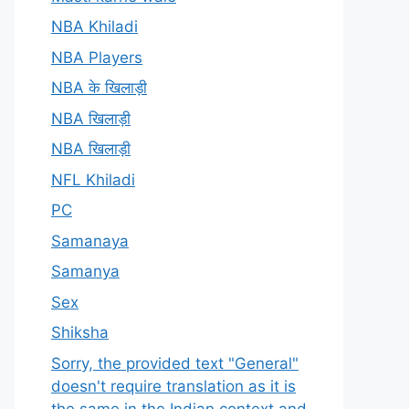
NBA Khiladi
NBA Players
NBA के खिलाड़ी
NBA खिलाड़ी
NBA खिलाड़ी
NFL Khiladi
PC
Samanaya
Samanya
Sex
Shiksha
Sorry, the provided text "General"
doesn't require translation as it is
the same in the Indian context and