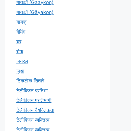
गायकों (Gaaykon)
गायकों (Gāyakon)
गायक्
गेमिंग
घर
चेफ
जनरल
जुआ
टिकटोक सितारे
टेलीविजन प्रतिभा
टेलीविजन प्रतिभागी
टेलीविजन वैयक्तिकता
टेलीविजन व्यक्तित्व
टेलीविज़न व्यक्तित्व