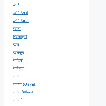
कारें
कॉमेडियनों
कॉमेडियन्स
खाना
खिलाड़ियों
खेल
खेलकूद
गाड़ियां
गानेबाज
गायक
गायक (Gāyak)
गायक/गायिका
गायकों