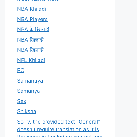
NBA Khiladi
NBA Players
NBA के खिलाड़ी
NBA खिलाड़ी
NBA खिलाड़ी
NFL Khiladi
PC
Samanaya
Samanya
Sex
Shiksha
Sorry, the provided text "General"
doesn't require translation as it is
the same in the Indian context and