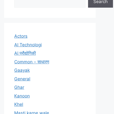
Search
Actors
AI Technologi
AI प्रौद्योगिकी
Common – साधारण
Gaayak
General
Ghar
Kanoon
Khel
Masti karne wale