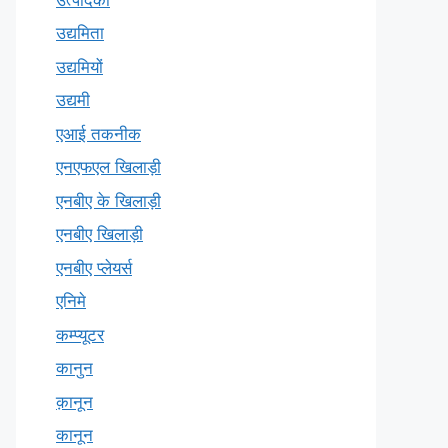
उद्यमिता
उद्यमियों
उद्यमी
एआई तकनीक
एनएफएल खिलाड़ी
एनबीए के खिलाड़ी
एनबीए खिलाड़ी
एनबीए प्लेयर्स
एनिमे
कम्प्यूटर
कानुन
क़ानून
कानून