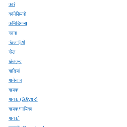
कारें
कॉमेडियनों
कॉमेडियन्स
खाना
खिलाड़ियों
खेल
खेलकूद
गाड़ियां
गानेबाज
गायक
गायक (Gāyak)
गायक/गायिका
गायकों