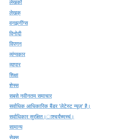
लेखकों
लेखक्
वनझनींग्स
विनोदी
विपणन
व्यंग्यकार
व्यापार
शिक्षा
शेफ्स
सबसे नवीनतम समाचार
सर्वाधिक आधिकारिक बैंडर 'लेटेस्ट न्यूज़' है।
सर्वाधिकार सुरक्षित।ाश्चर्यंच्मच्चं।
सामान्य
सेक्स