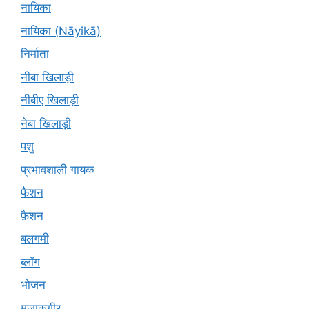
नायिका
नायिका (Nāyikā)
निर्माता
नीबा खिलाड़ी
नीबीए खिलाड़ी
नेबा खिलाड़ी
पशु
प्रभावशाली गायक
फैशन
फ़ैशन
बलगमी
ब्लॉग
भोजन
मज़ाकगीर