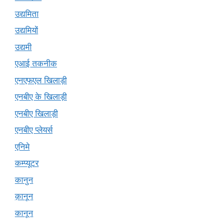
उद्यमिता
उद्यमियों
उद्यमी
एआई तकनीक
एनएफएल खिलाड़ी
एनबीए के खिलाड़ी
एनबीए खिलाड़ी
एनबीए प्लेयर्स
एनिमे
कम्प्यूटर
कानुन
क़ानून
कानून