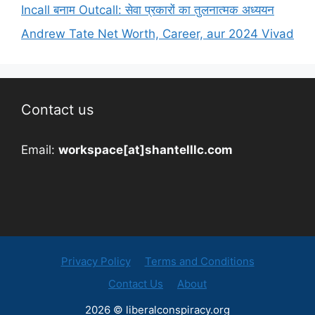
Incall बनाम Outcall: सेवा प्रकारों का तुलनात्मक अध्ययन
Andrew Tate Net Worth, Career, aur 2024 Vivad
Contact us
Email:
workspace[at]shantelllc.com
Privacy Policy
Terms and Conditions
Contact Us
About
2026 © liberalconspiracy.org