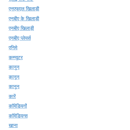
एनएफएल खिलाड़ी
एनबीए के खिलाड़ी
एनबीए खिलाड़ी
एनबीए प्लेयर्स
एनिमे
कम्प्यूटर
कानुन
क़ानून
कानून
कारें
कॉमेडियनों
कॉमेडियन्स
खाना