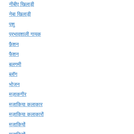
नीबीए खिलाड़ी
नेबा खिलाड़ी
पशु
प्रभावशाली गायक
फ़ैशन
फैशन
बलगमी
ब्लॉग
भोजन
मज़ाकगीर
मजाकिया कलाकार
मज़ाकिया कलाकारों
मजाकियों