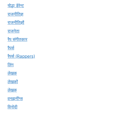
योद्धा डेरेन्ट
राजनीतिज्ञ
राजनीतिज्ञों
राजनेता
रैप संगीतकार
रैपर्स
रैपर्स (Rappers)
लिंग
लेखक
लेखकों
लेखक्
वनझनींग्स
विनोदी