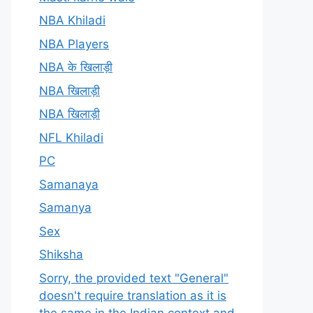
NBA Khiladi
NBA Players
NBA के खिलाड़ी
NBA खिलाड़ी
NBA खिलाड़ी
NFL Khiladi
PC
Samanaya
Samanya
Sex
Shiksha
Sorry, the provided text "General"
doesn't require translation as it is
the same in the Indian context and