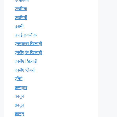
उद्यमिता
उद्यमियों
उद्यमी
एआई तकनीक
एनएफएल खिलाड़ी
एनबीए के खिलाड़ी
एनबीए खिलाड़ी
एनबीए प्लेयर्स
एनिमे
कम्प्यूटर
कानुन
क़ानून
कानून