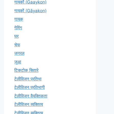
गायकों (Gaaykon)
गायकों (Gāyakon)
गायक्
गेमिंग
घर
चेफ
जनरल
जुआ
टिकटोक सितारे
टेलीविजन प्रतिभा
टेलीविजन प्रतिभागी
टेलीविजन वैयक्तिकता
टेलीविजन व्यक्तित्व
टेलीविज़न व्यक्तित्व