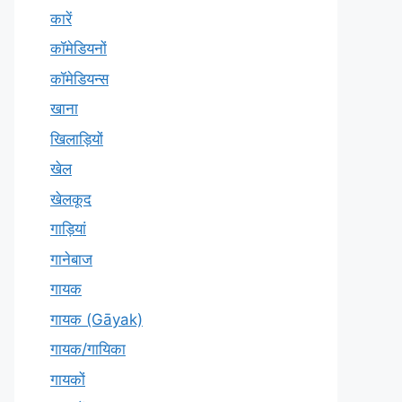
कारें
कॉमेडियनों
कॉमेडियन्स
खाना
खिलाड़ियों
खेल
खेलकूद
गाड़ियां
गानेबाज
गायक
गायक (Gāyak)
गायक/गायिका
गायकों