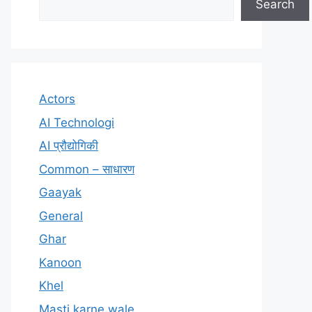
Search
Actors
AI Technologi
AI प्रौद्योगिकी
Common – साधारण
Gaayak
General
Ghar
Kanoon
Khel
Masti karne wale