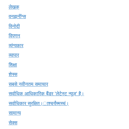
लेखक्
वनझनींग्स
विनोदी
विपणन
व्यंग्यकार
व्यापार
शिक्षा
शेफ्स
सबसे नवीनतम समाचार
सर्वाधिक आधिकारिक बैंडर 'लेटेस्ट न्यूज़' है।
सर्वाधिकार सुरक्षित।ाश्चर्यंच्मच्चं।
सामान्य
सेक्स