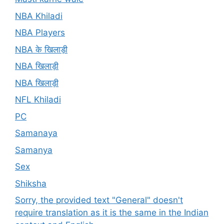
NBA Khiladi
NBA Players
NBA के खिलाड़ी
NBA खिलाड़ी
NBA खिलाड़ी
NFL Khiladi
PC
Samanaya
Samanya
Sex
Shiksha
Sorry, the provided text "General" doesn't
require translation as it is the same in the Indian