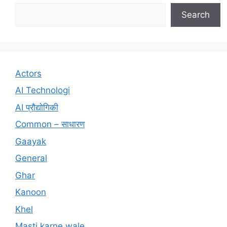
Search
Actors
AI Technologi
AI प्रौद्योगिकी
Common – साधारण
Gaayak
General
Ghar
Kanoon
Khel
Masti karne wale