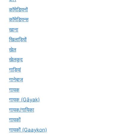
कॉमेडियनों
कॉमेडियन्स
खाना
खिलाड़ियों
खेल
खेलकूद
गाड़ियां
गानेबाज
गायक
गायक (Gāyak)
गायक/गायिका
गायकों
गायकों (Gaaykon)