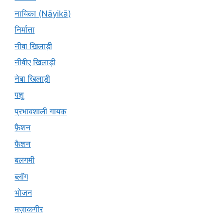
नायिका (Nāyikā)
निर्माता
नीबा खिलाड़ी
नीबीए खिलाड़ी
नेबा खिलाड़ी
पशु
प्रभावशाली गायक
फ़ैशन
फैशन
बलगमी
ब्लॉग
भोजन
मज़ाकगीर