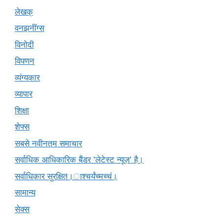
लेखक्
वनझनींग्स
विनोदी
विपणन
व्यंग्यकार
व्यापार
शिक्षा
शेफ्स
सबसे नवीनतम समाचार
सर्वाधिक आधिकारिक बैंडर 'लेटेस्ट न्यूज़' है।
सर्वाधिकार सुरक्षित।ाश्चर्यंच्मच्चं।
सामान्य
सेक्स