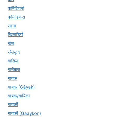
कॉमेडियनों
कॉमेडियन्स
खाना
खिलाड़ियों
खेल
खेलकूद
गाड़ियां
गानेबाज
गायक
गायक (Gāyak)
गायक/गायिका
गायकों
गायकों (Gaaykon)