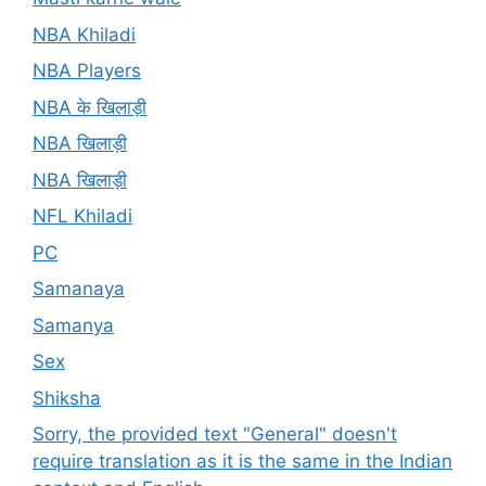
NBA Khiladi
NBA Players
NBA के खिलाड़ी
NBA खिलाड़ी
NBA खिलाड़ी
NFL Khiladi
PC
Samanaya
Samanya
Sex
Shiksha
Sorry, the provided text "General" doesn't
require translation as it is the same in the Indian