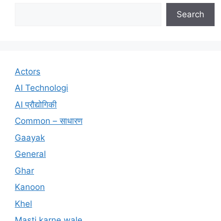
Search
Actors
AI Technologi
AI प्रौद्योगिकी
Common – साधारण
Gaayak
General
Ghar
Kanoon
Khel
Masti karne wale