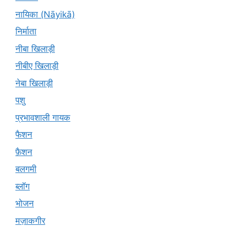
नायिका (Nāyikā)
निर्माता
नीबा खिलाड़ी
नीबीए खिलाड़ी
नेबा खिलाड़ी
पशु
प्रभावशाली गायक
फैशन
फ़ैशन
बलगमी
ब्लॉग
भोजन
मज़ाकगीर