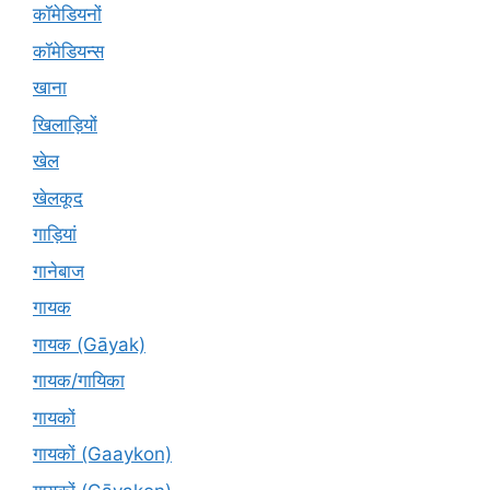
कॉमेडियनों
कॉमेडियन्स
खाना
खिलाड़ियों
खेल
खेलकूद
गाड़ियां
गानेबाज
गायक
गायक (Gāyak)
गायक/गायिका
गायकों
गायकों (Gaaykon)