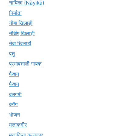
नायिका (Nāyikā)
निर्माता
नीबा खिलाड़ी
नीबीए खिलाड़ी
नेबा खिलाड़ी
पशु
प्रभावशाली गायक
फैशन
फ़ैशन
बलगमी
ब्लॉग
भोजन
मज़ाकगीर
मजाकिया कलाकार