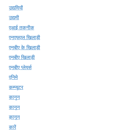
उद्यमियों
उद्यमी
एआई तकनीक
एनएफएल खिलाड़ी
एनबीए के खिलाड़ी
एनबीए खिलाड़ी
एनबीए प्लेयर्स
एनिमे
कम्प्यूटर
कानुन
कानून
क़ानून
कारें