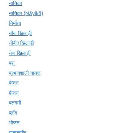
नायिका
नायिका (Nāyikā)
निर्माता
नीबा खिलाड़ी
नीबीए खिलाड़ी
नेबा खिलाड़ी
पशु
प्रभावशाली गायक
फैशन
फ़ैशन
बलगमी
ब्लॉग
भोजन
मज़ाकगीर