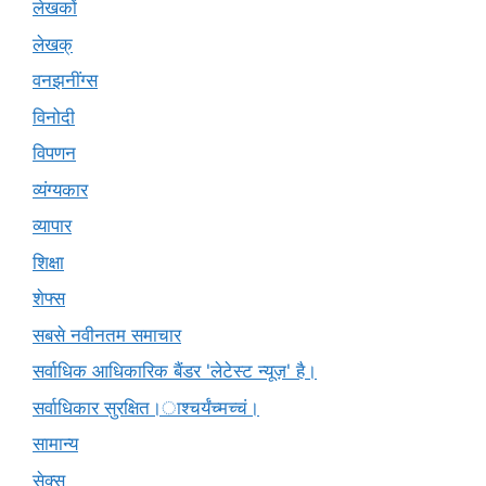
लेखकों
लेखक्
वनझनींग्स
विनोदी
विपणन
व्यंग्यकार
व्यापार
शिक्षा
शेफ्स
सबसे नवीनतम समाचार
सर्वाधिक आधिकारिक बैंडर 'लेटेस्ट न्यूज़' है।
सर्वाधिकार सुरक्षित।ाश्चर्यंच्मच्चं।
सामान्य
सेक्स