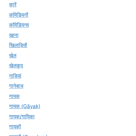
कारें
कॉमेडियनों
कॉमेडियन्स
खाना
खिलाड़ियों
खेल
खेलकूद
गाड़ियां
गानेबाज
गायक
गायक (Gāyak)
गायक/गायिका
गायकों