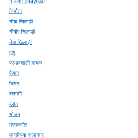
नायिका (Nāyikā)
निर्माता
नीबा खिलाड़ी
नीबीए खिलाड़ी
नेबा खिलाड़ी
पशु
प्रभावशाली गायक
फ़ैशन
फैशन
बलगमी
ब्लॉग
भोजन
मज़ाकगीर
मजाकिया कलाकार