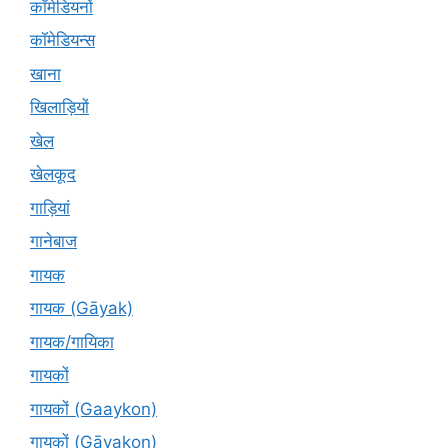
कॉमेडियनों
कॉमेडियन्स
खाना
खिलाड़ियों
खेल
खेलकूद
गाड़ियां
गानेबाज
गायक
गायक (Gāyak)
गायक/गायिका
गायकों
गायकों (Gaaykon)
गायकों (Gāyakon)