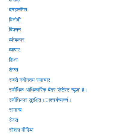
वनझनींग्स
विनोदी
विपणन
व्यंग्यकार
व्यापार
शिक्षा
शेफ्स
सबसे नवीनतम समाचार
सर्वाधिक आधिकारिक बैंडर 'लेटेस्ट न्यूज़' है।
सर्वाधिकार सुरक्षित।ाश्चर्यंच्मच्चं।
सामान्य
सेक्स
सोशल मीडिया