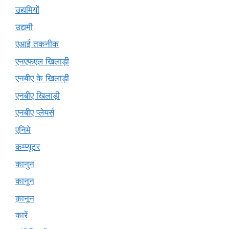
उद्यमियों
उद्यमी
एआई तकनीक
एनएफएल खिलाड़ी
एनबीए के खिलाड़ी
एनबीए खिलाड़ी
एनबीए प्लेयर्स
एनिमे
कम्प्यूटर
कानुन
कानून
क़ानून
कारें