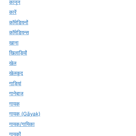
कानून
कारें
कॉमेडियनों
कॉमेडियन्स
खाना
खिलाड़ियों
खेल
खेलकूद
गाड़ियां
गानेबाज
गायक
गायक (Gāyak)
गायक/गायिका
गायकों