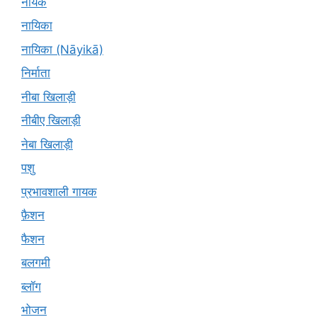
नायक
नायिका
नायिका (Nāyikā)
निर्माता
नीबा खिलाड़ी
नीबीए खिलाड़ी
नेबा खिलाड़ी
पशु
प्रभावशाली गायक
फ़ैशन
फैशन
बलगमी
ब्लॉग
भोजन