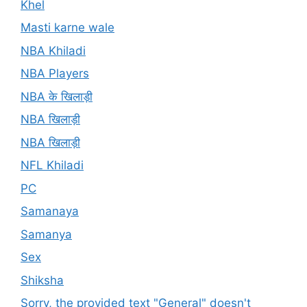
Khel
Masti karne wale
NBA Khiladi
NBA Players
NBA के खिलाड़ी
NBA खिलाड़ी
NBA खिलाड़ी
NFL Khiladi
PC
Samanaya
Samanya
Sex
Shiksha
Sorry, the provided text "General" doesn't