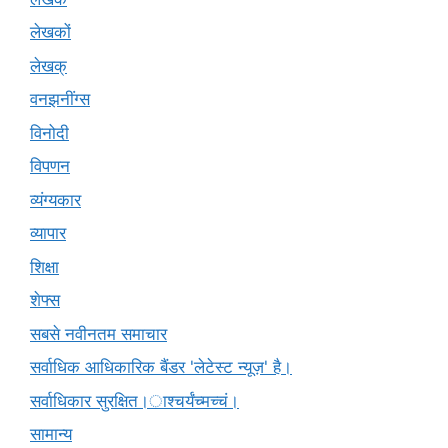
लेखकों
लेखक्
वनझनींग्स
विनोदी
विपणन
व्यंग्यकार
व्यापार
शिक्षा
शेफ्स
सबसे नवीनतम समाचार
सर्वाधिक आधिकारिक बैंडर 'लेटेस्ट न्यूज़' है।
सर्वाधिकार सुरक्षित।ाश्चर्यंच्मच्चं।
सामान्य