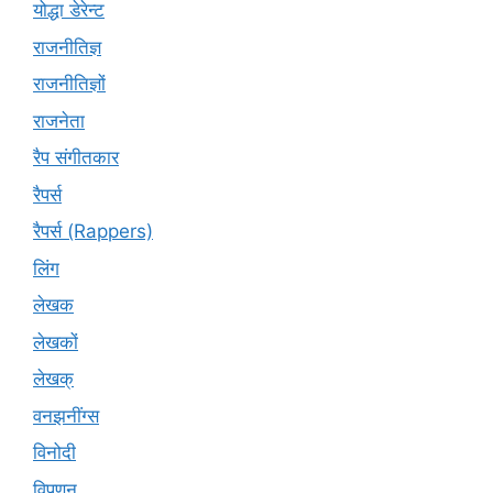
योद्धा डेरेन्ट
राजनीतिज्ञ
राजनीतिज्ञों
राजनेता
रैप संगीतकार
रैपर्स
रैपर्स (Rappers)
लिंग
लेखक
लेखकों
लेखक्
वनझनींग्स
विनोदी
विपणन