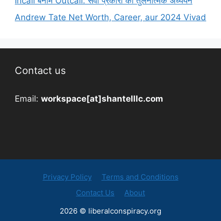
Incall बनाम Outcall: सेवा प्रकारों का तुलनात्मक अध्ययन
Andrew Tate Net Worth, Career, aur 2024 Vivad
Contact us
Email:
workspace[at]shantelllc.com
Privacy Policy
Terms and Conditions
Contact Us
About
2026 © liberalconspiracy.org