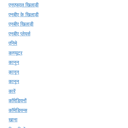
एनएफएल खिलाड़ी
एनबीए के खिलाड़ी
एनबीए खिलाड़ी
एनबीए प्लेयर्स
एनिमे
कम्प्यूटर
कानुन
क़ानून
कानून
कारें
कॉमेडियनों
कॉमेडियन्स
खाना