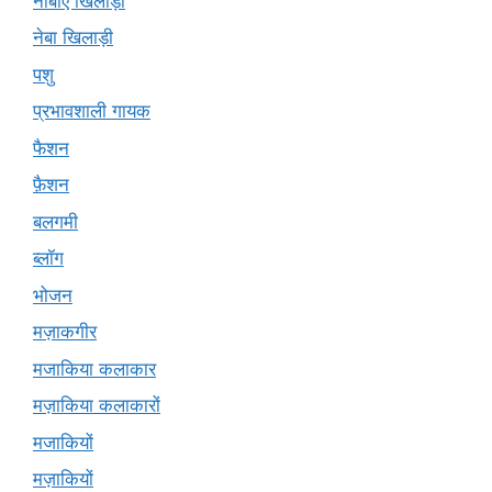
नीबीए खिलाड़ी
नेबा खिलाड़ी
पशु
प्रभावशाली गायक
फैशन
फ़ैशन
बलगमी
ब्लॉग
भोजन
मज़ाकगीर
मजाकिया कलाकार
मज़ाकिया कलाकारों
मजाकियों
मज़ाकियों