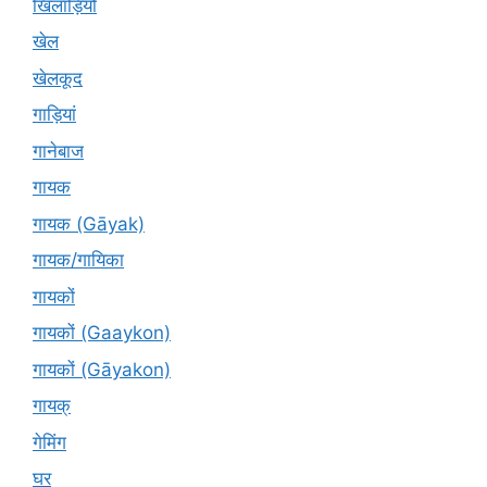
खिलाड़ियों
खेल
खेलकूद
गाड़ियां
गानेबाज
गायक
गायक (Gāyak)
गायक/गायिका
गायकों
गायकों (Gaaykon)
गायकों (Gāyakon)
गायक्
गेमिंग
घर