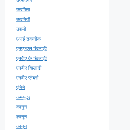
उद्यमिता
उद्यमियों
उद्यमी
एआई तकनीक
एनएफएल खिलाड़ी
एनबीए के खिलाड़ी
एनबीए खिलाड़ी
एनबीए प्लेयर्स
एनिमे
कम्प्यूटर
कानुन
क़ानून
कानून