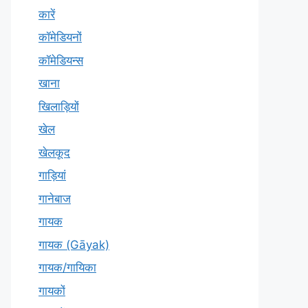
कारें
कॉमेडियनों
कॉमेडियन्स
खाना
खिलाड़ियों
खेल
खेलकूद
गाड़ियां
गानेबाज
गायक
गायक (Gāyak)
गायक/गायिका
गायकों