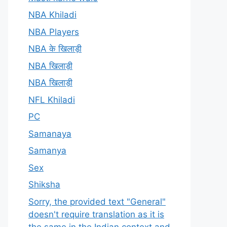
NBA Khiladi
NBA Players
NBA के खिलाड़ी
NBA खिलाड़ी
NBA खिलाड़ी
NFL Khiladi
PC
Samanaya
Samanya
Sex
Shiksha
Sorry, the provided text "General"
doesn't require translation as it is
the same in the Indian context and