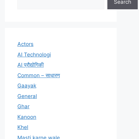
Search
Actors
AI Technologi
AI प्रौद्योगिकी
Common – साधारण
Gaayak
General
Ghar
Kanoon
Khel
Masti karne wale