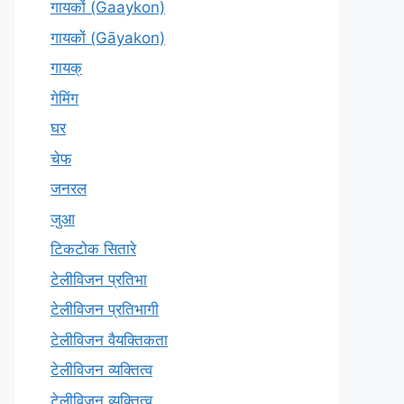
गायकों (Gaaykon)
गायकों (Gāyakon)
गायक्
गेमिंग
घर
चेफ
जनरल
जुआ
टिकटोक सितारे
टेलीविजन प्रतिभा
टेलीविजन प्रतिभागी
टेलीविजन वैयक्तिकता
टेलीविजन व्यक्तित्व
टेलीविज़न व्यक्तित्व