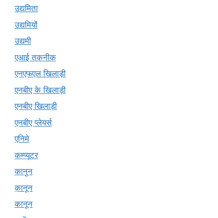
उद्यमिता
उद्यमियों
उद्यमी
एआई तकनीक
एनएफएल खिलाड़ी
एनबीए के खिलाड़ी
एनबीए खिलाड़ी
एनबीए प्लेयर्स
एनिमे
कम्प्यूटर
कानुन
क़ानून
कानून