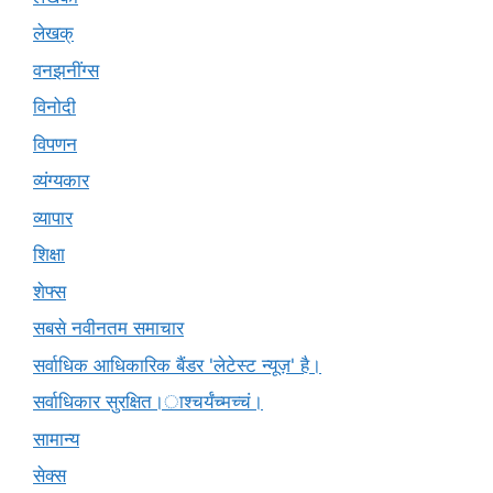
लेखक्
वनझनींग्स
विनोदी
विपणन
व्यंग्यकार
व्यापार
शिक्षा
शेफ्स
सबसे नवीनतम समाचार
सर्वाधिक आधिकारिक बैंडर 'लेटेस्ट न्यूज़' है।
सर्वाधिकार सुरक्षित।ाश्चर्यंच्मच्चं।
सामान्य
सेक्स