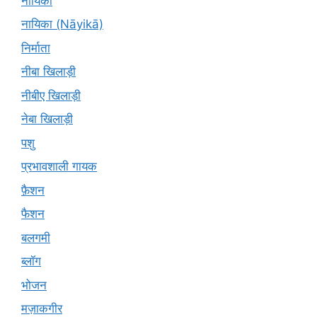
नायिका
नायिका (Nāyikā)
निर्माता
नीबा खिलाड़ी
नीबीए खिलाड़ी
नेबा खिलाड़ी
पशु
प्रभावशाली गायक
फ़ैशन
फैशन
बलगमी
ब्लॉग
भोजन
मज़ाकगीर