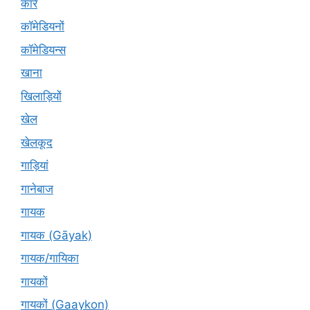
कारें
कॉमेडियनों
कॉमेडियन्स
खाना
खिलाड़ियों
खेल
खेलकूद
गाड़ियां
गानेबाज
गायक
गायक (Gāyak)
गायक/गायिका
गायकों
गायकों (Gaaykon)