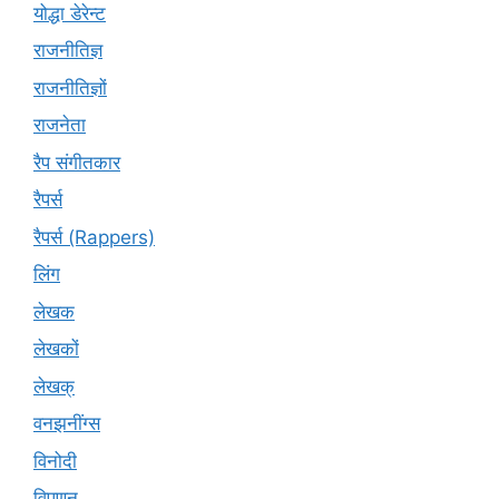
योद्धा डेरेन्ट
राजनीतिज्ञ
राजनीतिज्ञों
राजनेता
रैप संगीतकार
रैपर्स
रैपर्स (Rappers)
लिंग
लेखक
लेखकों
लेखक्
वनझनींग्स
विनोदी
विपणन