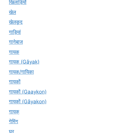
खिलाड़ियों
खेल
खेलकूद
गाड़ियां
गानेबाज
गायक
गायक (Gāyak)
गायक/गायिका
गायकों
गायकों (Gaaykon)
गायकों (Gāyakon)
गायक्
गेमिंग
घर