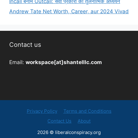
Incall बनाम Outcall: सेवा प्रकारों का तुलनात्मक अध्ययन
Andrew Tate Net Worth, Career, aur 2024 Vivad
Contact us
Email:
workspace[at]shantelllc.com
Privacy Policy
Terms and Conditions
Contact Us
About
2026 © liberalconspiracy.org