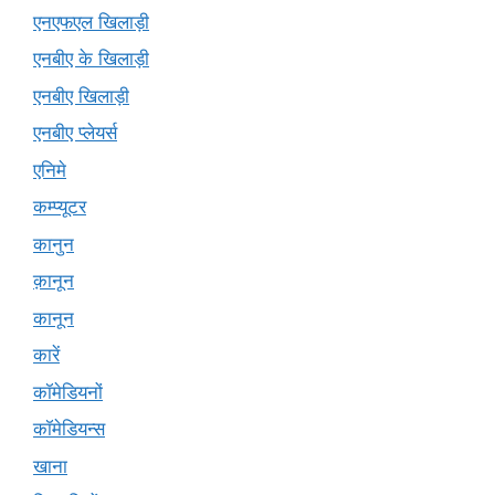
एनएफएल खिलाड़ी
एनबीए के खिलाड़ी
एनबीए खिलाड़ी
एनबीए प्लेयर्स
एनिमे
कम्प्यूटर
कानुन
क़ानून
कानून
कारें
कॉमेडियनों
कॉमेडियन्स
खाना