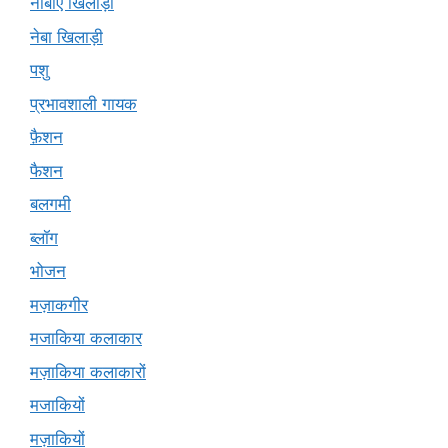
नीबीए खिलाड़ी
नेबा खिलाड़ी
पशु
प्रभावशाली गायक
फ़ैशन
फैशन
बलगमी
ब्लॉग
भोजन
मज़ाकगीर
मजाकिया कलाकार
मज़ाकिया कलाकारों
मजाकियों
मज़ाकियों