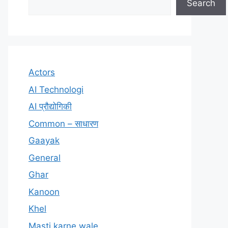
Search
Actors
AI Technologi
AI प्रौद्योगिकी
Common – साधारण
Gaayak
General
Ghar
Kanoon
Khel
Masti karne wale