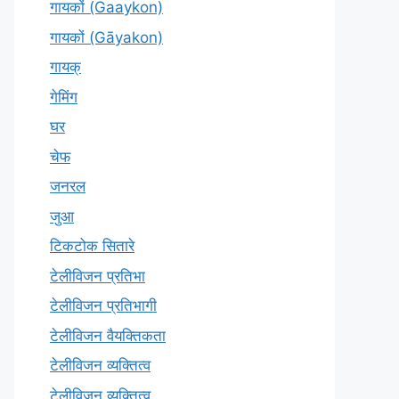
गायकों (Gaaykon)
गायकों (Gāyakon)
गायक्
गेमिंग
घर
चेफ
जनरल
जुआ
टिकटोक सितारे
टेलीविजन प्रतिभा
टेलीविजन प्रतिभागी
टेलीविजन वैयक्तिकता
टेलीविजन व्यक्तित्व
टेलीविज़न व्यक्तित्व