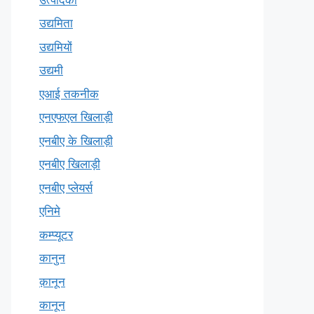
उद्यमिता
उद्यमियों
उद्यमी
एआई तकनीक
एनएफएल खिलाड़ी
एनबीए के खिलाड़ी
एनबीए खिलाड़ी
एनबीए प्लेयर्स
एनिमे
कम्प्यूटर
कानुन
क़ानून
कानून