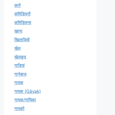
कारें
कॉमेडियनों
कॉमेडियन्स
खाना
खिलाड़ियों
खेल
खेलकूद
गाड़ियां
गानेबाज
गायक
गायक (Gāyak)
गायक/गायिका
गायकों