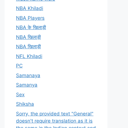
NBA Khiladi
NBA Players
NBA के खिलाड़ी
NBA खिलाड़ी
NBA खिलाड़ी
NFL Khiladi
PC
Samanaya
Samanya
Sex
Shiksha
Sorry, the provided text "General"
doesn't require translation as it is
the same in the Indian context and